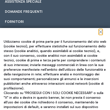
ASSISTENZA SPECIALE
DOMANDE FREQUENTI
FORNITORI
Seguici sui social
Utilizziamo cookie di prima parte per il funzionamento del sito web
(cookie tecnici), per effettuare statistiche sul funzionamento dello
stesso (cookie analitici, quando assimilabili ai cookie tecnici), e,
con il suo consenso, cookie analitici non assimilabili ai cookie
tecnici, cookie di prima e terza parte per comprendere i contenuti
di suo interesse; inviarle messaggi commerciali in linea con le sue
TRAVEL JOURNAL
preferenze manifestate nell'ambito dell'utilizzo delle funzionalità e
della navigazione in rete; effettuare analisi e monitoraggio dei
ITA
suoi comportamenti; personalizzare gli annunci e le inserzioni
pubblicitari anche attraverso interazioni social network (cookie di
profilazione).
Cliccando su "PROSEGUI CON I SOLI COOKIE NECESSARI" o sulla
"X" in alto a destra in questo banner, lei non presta il consenso
all'uso dei cookie che richiedono il consenso, mantenendo le
impostazioni di default, e saranno installati sul suo dispositivo