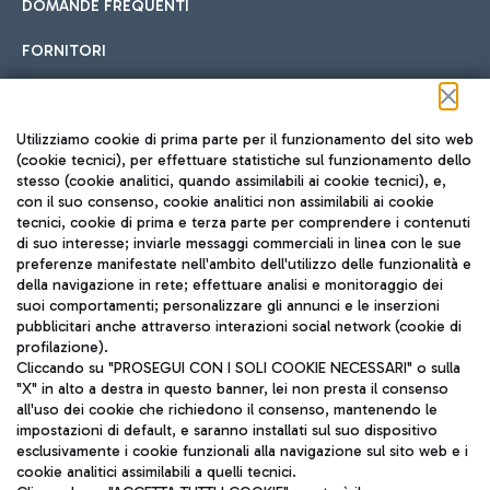
DOMANDE FREQUENTI
FORNITORI
Seguici sui social
Utilizziamo cookie di prima parte per il funzionamento del sito web
(cookie tecnici), per effettuare statistiche sul funzionamento dello
stesso (cookie analitici, quando assimilabili ai cookie tecnici), e,
con il suo consenso, cookie analitici non assimilabili ai cookie
tecnici, cookie di prima e terza parte per comprendere i contenuti
di suo interesse; inviarle messaggi commerciali in linea con le sue
TRAVEL JOURNAL
preferenze manifestate nell'ambito dell'utilizzo delle funzionalità e
della navigazione in rete; effettuare analisi e monitoraggio dei
ITA
suoi comportamenti; personalizzare gli annunci e le inserzioni
pubblicitari anche attraverso interazioni social network (cookie di
profilazione).
Cliccando su "PROSEGUI CON I SOLI COOKIE NECESSARI" o sulla
"X" in alto a destra in questo banner, lei non presta il consenso
all'uso dei cookie che richiedono il consenso, mantenendo le
impostazioni di default, e saranno installati sul suo dispositivo
esclusivamente i cookie funzionali alla navigazione sul sito web e i
Aeroporti di Roma S.p.A. - Società soggetta a direzione e
cookie analitici assimilabili a quelli tecnici.