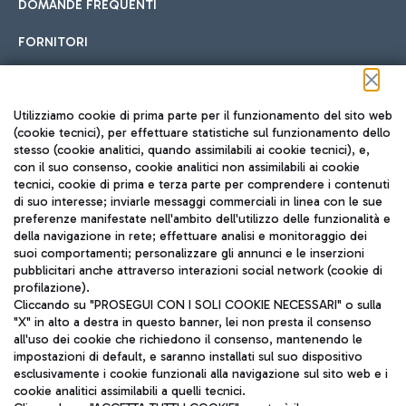
DOMANDE FREQUENTI
FORNITORI
Seguici sui social
Utilizziamo cookie di prima parte per il funzionamento del sito web
(cookie tecnici), per effettuare statistiche sul funzionamento dello
stesso (cookie analitici, quando assimilabili ai cookie tecnici), e,
con il suo consenso, cookie analitici non assimilabili ai cookie
tecnici, cookie di prima e terza parte per comprendere i contenuti
di suo interesse; inviarle messaggi commerciali in linea con le sue
TRAVEL JOURNAL
preferenze manifestate nell'ambito dell'utilizzo delle funzionalità e
della navigazione in rete; effettuare analisi e monitoraggio dei
ITA
suoi comportamenti; personalizzare gli annunci e le inserzioni
pubblicitari anche attraverso interazioni social network (cookie di
profilazione).
Cliccando su "PROSEGUI CON I SOLI COOKIE NECESSARI" o sulla
"X" in alto a destra in questo banner, lei non presta il consenso
all'uso dei cookie che richiedono il consenso, mantenendo le
impostazioni di default, e saranno installati sul suo dispositivo
esclusivamente i cookie funzionali alla navigazione sul sito web e i
Aeroporti di Roma S.p.A. - Società soggetta a direzione e
cookie analitici assimilabili a quelli tecnici.