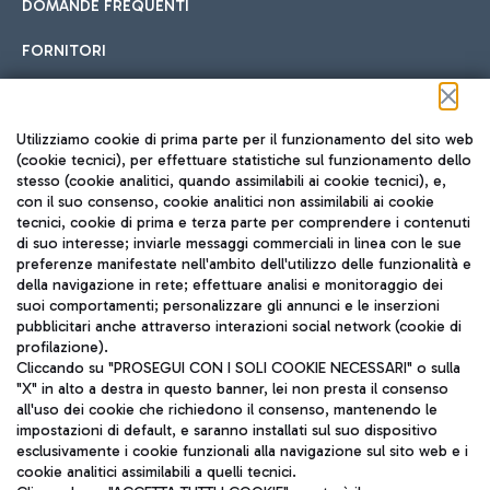
DOMANDE FREQUENTI
FORNITORI
Seguici sui social
Utilizziamo cookie di prima parte per il funzionamento del sito web
(cookie tecnici), per effettuare statistiche sul funzionamento dello
stesso (cookie analitici, quando assimilabili ai cookie tecnici), e,
con il suo consenso, cookie analitici non assimilabili ai cookie
tecnici, cookie di prima e terza parte per comprendere i contenuti
di suo interesse; inviarle messaggi commerciali in linea con le sue
TRAVEL JOURNAL
preferenze manifestate nell'ambito dell'utilizzo delle funzionalità e
della navigazione in rete; effettuare analisi e monitoraggio dei
ITA
suoi comportamenti; personalizzare gli annunci e le inserzioni
pubblicitari anche attraverso interazioni social network (cookie di
profilazione).
Cliccando su "PROSEGUI CON I SOLI COOKIE NECESSARI" o sulla
"X" in alto a destra in questo banner, lei non presta il consenso
all'uso dei cookie che richiedono il consenso, mantenendo le
impostazioni di default, e saranno installati sul suo dispositivo
esclusivamente i cookie funzionali alla navigazione sul sito web e i
Aeroporti di Roma S.p.A. - Società soggetta a direzione e
cookie analitici assimilabili a quelli tecnici.