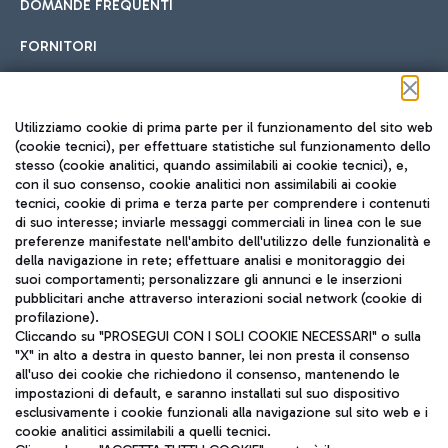
DOMANDE FREQUENTI
FORNITORI
Seguici sui social
Utilizziamo cookie di prima parte per il funzionamento del sito web
(cookie tecnici), per effettuare statistiche sul funzionamento dello
stesso (cookie analitici, quando assimilabili ai cookie tecnici), e,
con il suo consenso, cookie analitici non assimilabili ai cookie
tecnici, cookie di prima e terza parte per comprendere i contenuti
di suo interesse; inviarle messaggi commerciali in linea con le sue
TRAVEL JOURNAL
preferenze manifestate nell'ambito dell'utilizzo delle funzionalità e
della navigazione in rete; effettuare analisi e monitoraggio dei
ITA
suoi comportamenti; personalizzare gli annunci e le inserzioni
pubblicitari anche attraverso interazioni social network (cookie di
profilazione).
Cliccando su "PROSEGUI CON I SOLI COOKIE NECESSARI" o sulla
"X" in alto a destra in questo banner, lei non presta il consenso
all'uso dei cookie che richiedono il consenso, mantenendo le
impostazioni di default, e saranno installati sul suo dispositivo
esclusivamente i cookie funzionali alla navigazione sul sito web e i
Aeroporti di Roma S.p.A. - Società soggetta a direzione e
cookie analitici assimilabili a quelli tecnici.