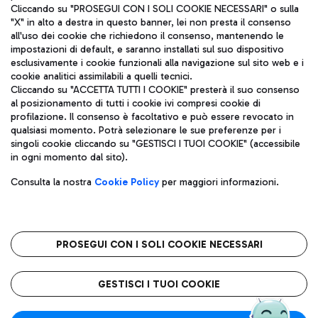
Cliccando su "PROSEGUI CON I SOLI COOKIE NECESSARI" o sulla
"X" in alto a destra in questo banner, lei non presta il consenso
all'uso dei cookie che richiedono il consenso, mantenendo le
impostazioni di default, e saranno installati sul suo dispositivo
esclusivamente i cookie funzionali alla navigazione sul sito web e i
Aeroporti di Roma S.p.A. - Società soggetta a direzione e
cookie analitici assimilabili a quelli tecnici.
coordinamento di Mundys S.p.A.
Cliccando su "ACCETTA TUTTI I COOKIE" presterà il suo consenso
al posizionamento di tutti i cookie ivi compresi cookie di
Codice fiscale e Registro delle Imprese di Roma 13032990155 P.
profilazione. Il consenso è facoltativo e può essere revocato in
IVA 06572251004
qualsiasi momento. Potrà selezionare le sue preferenze per i
Capitale sociale 62.224.743,00 int. vers.
singoli cookie cliccando su "GESTISCI I TUOI COOKIE" (accessibile
Sede legale: Via Pier Paolo Racchetti 1 - 00054 Fiumicino (RM)
in ogni momento dal sito).
telefono +39 06 65951
Privacy policy
Note legali
Consulta la nostra
Cookie Policy
per maggiori informazioni.
Mappa sito
Accessibilità
Roma FCO
L'aeroporto stellato
PROSEGUI CON I SOLI COOKIE NECESSARI
QUALITÀ
SOSTENIBILITÀ
INNOVAZIONE
GESTISCI I TUOI COOKIE