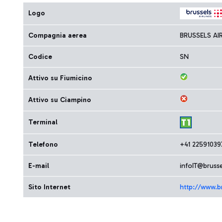
Logo
Compagnia aerea
BRUSSELS AI
Codice
SN
Attivo su Fiumicino
Attivo su Ciampino
Terminal
Telefono
+41 22591039
E-mail
infoIT@brusse
Sito Internet
http://www.br