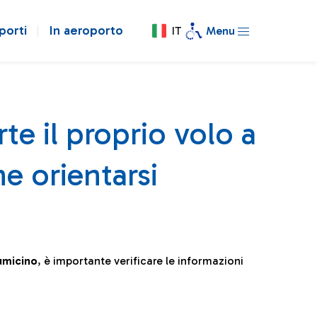
porti
In aeroporto
IT
Menu
te il proprio volo a
e orientarsi
iumicino
, è importante verificare le informazioni