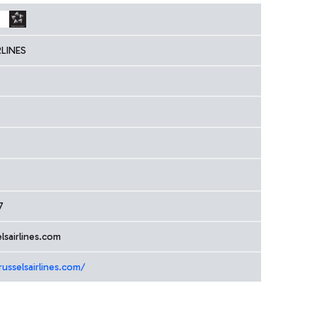
RLINES
7
lsairlines.com
usselsairlines.com/