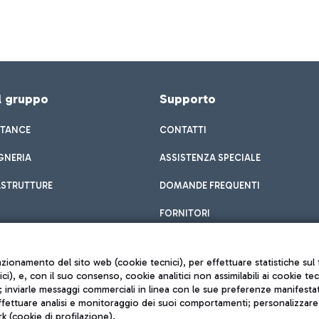
el gruppo
Supporto
STANCE
CONTATTI
GNERIA
ASSISTENZA SPECIALE
ASTRUTTURE
DOMANDE FREQUENTI
FORNITORI
unzionamento del sito web (cookie tecnici), per effettuare statistiche s
nici), e, con il suo consenso, cookie analitici non assimilabili ai cookie te
inviarle messaggi commerciali in linea con le sue preferenze manifestate 
effettuare analisi e monitoraggio dei suoi comportamenti; personalizzare g
k (cookie di profilazione).