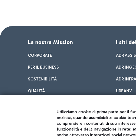
La nostra Mission
I siti d
CORPORATE
ADR ASSI
PER IL BUSINESS
ADR INGE
SOSTENIBILITÀ
ADR INFR
QUALITÀ
URBANV
INNOVATION
Utilizziamo cookie di prima parte per il f
analitici, quando assimilabili ai cookie tec
comprendere i contenuti di suo interesse; 
funzionalità e della navigazione in rete; 
anche attraverso interazioni social networ