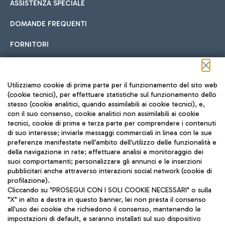
ASSISTENZA SPECIALE
DOMANDE FREQUENTI
FORNITORI
Seguici sui social
Utilizziamo cookie di prima parte per il funzionamento del sito web
(cookie tecnici), per effettuare statistiche sul funzionamento dello
stesso (cookie analitici, quando assimilabili ai cookie tecnici), e,
con il suo consenso, cookie analitici non assimilabili ai cookie
tecnici, cookie di prima e terza parte per comprendere i contenuti
di suo interesse; inviarle messaggi commerciali in linea con le sue
TRAVEL JOURNAL
preferenze manifestate nell'ambito dell'utilizzo delle funzionalità e
della navigazione in rete; effettuare analisi e monitoraggio dei
ITA
suoi comportamenti; personalizzare gli annunci e le inserzioni
pubblicitari anche attraverso interazioni social network (cookie di
profilazione).
Cliccando su "PROSEGUI CON I SOLI COOKIE NECESSARI" o sulla
"X" in alto a destra in questo banner, lei non presta il consenso
all'uso dei cookie che richiedono il consenso, mantenendo le
impostazioni di default, e saranno installati sul suo dispositivo