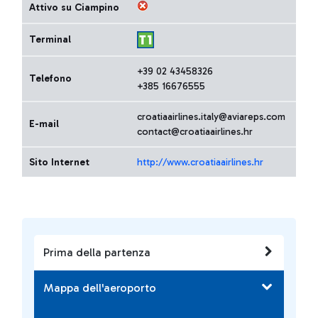
Attivo su Ciampino
Terminal
+39 02 43458326
Telefono
+385 16676555
croatiaairlines.italy@aviareps.com
E-mail
contact@croatiaairlines.hr
Sito Internet
http://www.croatiaairlines.hr
Prima della partenza
Mappa dell'aeroporto