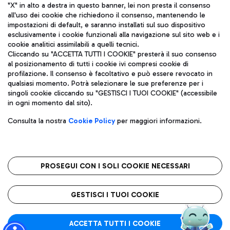
"X" in alto a destra in questo banner, lei non presta il consenso
all'uso dei cookie che richiedono il consenso, mantenendo le
impostazioni di default, e saranno installati sul suo dispositivo
esclusivamente i cookie funzionali alla navigazione sul sito web e i
Aeroporti di Roma S.p.A. - Società soggetta a direzione e
cookie analitici assimilabili a quelli tecnici.
coordinamento di Mundys S.p.A.
Cliccando su "ACCETTA TUTTI I COOKIE" presterà il suo consenso
al posizionamento di tutti i cookie ivi compresi cookie di
Codice fiscale e Registro delle Imprese di Roma 13032990155 P.
profilazione. Il consenso è facoltativo e può essere revocato in
IVA 06572251004
qualsiasi momento. Potrà selezionare le sue preferenze per i
Capitale sociale 62.224.743,00 int. vers.
singoli cookie cliccando su "GESTISCI I TUOI COOKIE" (accessibile
Sede legale: Via Pier Paolo Racchetti 1 - 00054 Fiumicino (RM)
in ogni momento dal sito).
telefono +39 06 65951
Privacy policy
Note legali
Consulta la nostra
Cookie Policy
per maggiori informazioni.
Mappa sito
Accessibilità
Roma FCO
L'aeroporto stellato
PROSEGUI CON I SOLI COOKIE NECESSARI
QUALITÀ
SOSTENIBILITÀ
INNOVAZIONE
GESTISCI I TUOI COOKIE
ACCETTA TUTTI I COOKIE