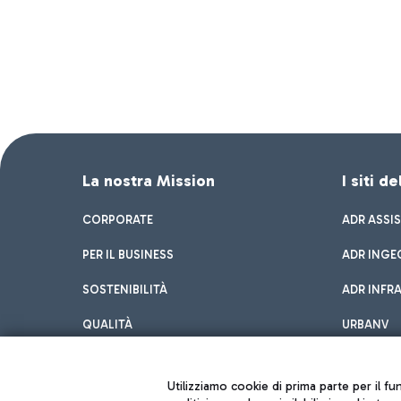
La nostra Mission
I siti d
CORPORATE
ADR ASSI
PER IL BUSINESS
ADR INGE
SOSTENIBILITÀ
ADR INFR
QUALITÀ
URBANV
INNOVATION
Utilizziamo cookie di prima parte per il f