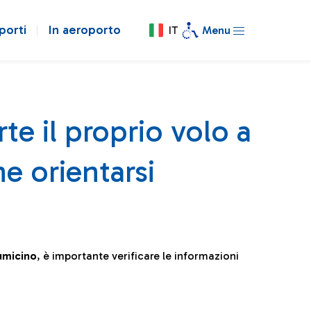
porti
In aeroporto
IT
Menu
te il proprio volo a
e orientarsi
iumicino
, è importante verificare le informazioni