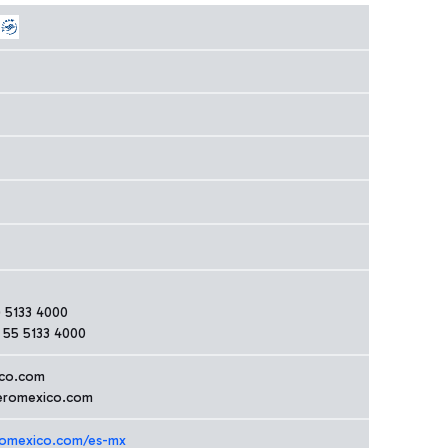
 5133 4000
 55 5133 4000
ico.com
eromexico.com
romexico.com/es-mx