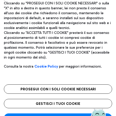
Cliccando su "PROSEGUI CON I SOLI COOKIE NECESSARI" o sulla
"X" in alto a destra in questo banner, lei non presta il consenso
all'uso dei cookie che richiedono il consenso, mantenendo le
impostazioni di default, e saranno installati sul suo dispositivo
esclusivamente i cookie funzionali alla navigazione sul sito web e i
Aeroporti di Roma S.p.A. - Società soggetta a direzione e
cookie analitici assimilabili a quelli tecnici.
coordinamento di Mundys S.p.A.
Cliccando su "ACCETTA TUTTI I COOKIE" presterà il suo consenso
al posizionamento di tutti i cookie ivi compresi cookie di
Codice fiscale e Registro delle Imprese di Roma 13032990155 P.
profilazione. Il consenso è facoltativo e può essere revocato in
IVA 06572251004
qualsiasi momento. Potrà selezionare le sue preferenze per i
Capitale sociale 62.224.743,00 int. vers.
singoli cookie cliccando su "GESTISCI I TUOI COOKIE" (accessibile
Sede legale: Via Pier Paolo Racchetti 1 - 00054 Fiumicino (RM)
in ogni momento dal sito).
telefono +39 06 65951
Privacy policy
Note legali
Consulta la nostra
Cookie Policy
per maggiori informazioni.
Mappa sito
Accessibilità
Roma FCO
L'aeroporto stellato
PROSEGUI CON I SOLI COOKIE NECESSARI
QUALITÀ
SOSTENIBILITÀ
INNOVAZIONE
GESTISCI I TUOI COOKIE