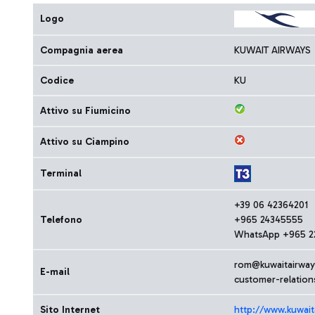
Logo
Compagnia aerea
KUWAIT AIRWAYS
Codice
KU
Attivo su Fiumicino
Attivo su Ciampino
Terminal
+39 06 42364201
Telefono
+965 24345555
WhatsApp +965 2
rom@kuwaitairwa
E-mail
customer-relatio
Sito Internet
http://www.kuwai