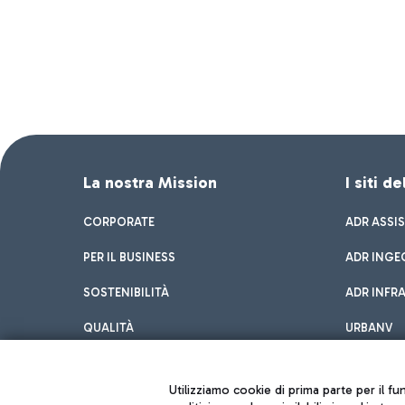
La nostra Mission
I siti d
CORPORATE
ADR ASSI
PER IL BUSINESS
ADR INGE
SOSTENIBILITÀ
ADR INFR
QUALITÀ
URBANV
INNOVATION
Utilizziamo cookie di prima parte per il f