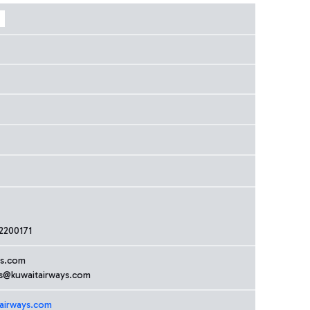
2200171
ys.com
ns@kuwaitairways.com
tairways.com