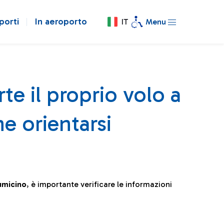
porti
In aeroporto
IT
Menu
te il proprio volo a
e orientarsi
iumicino
, è importante verificare le informazioni