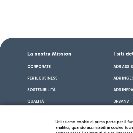
La nostra Mission
I siti d
CORPORATE
ADR ASSI
PER IL BUSINESS
ADR INGE
SOSTENIBILITÀ
ADR INFR
QUALITÀ
URBANV
INNOVATION
Utilizziamo cookie di prima parte per il f
analitici, quando assimilabili ai cookie tec