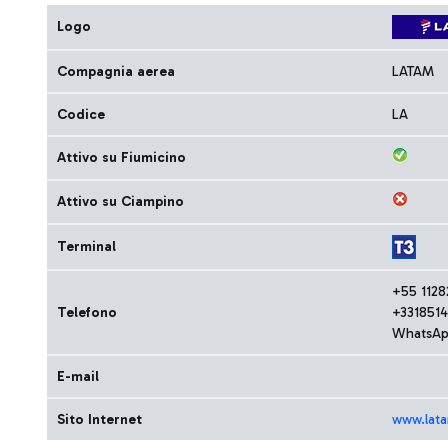
Logo
Compagnia aerea
LATAM
Codice
LA
Attivo su Fiumicino
Attivo su Ciampino
Terminal
+55 1128
Telefono
+331851
WhatsAp
E-mail
Sito Internet
www.lat