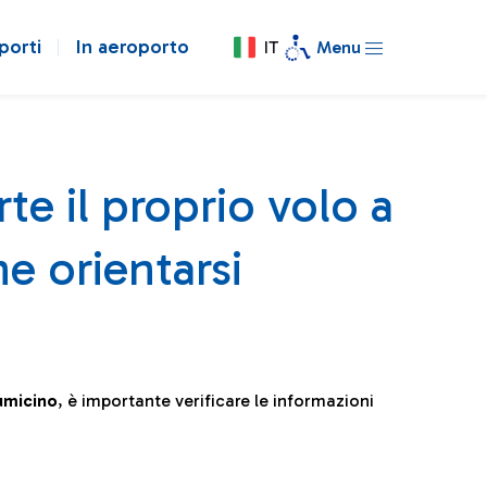
porti
In aeroporto
IT
Menu
te il proprio volo a
e orientarsi
iumicino
, è importante verificare le informazioni