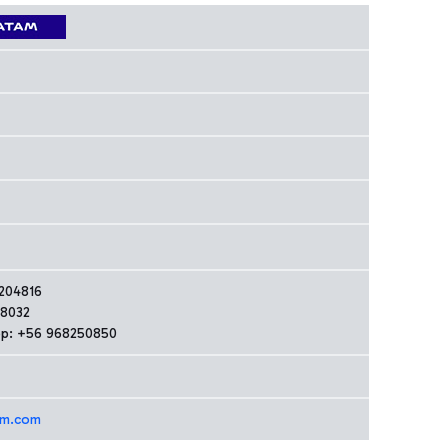
204816
48032
p: +56 968250850
am.com