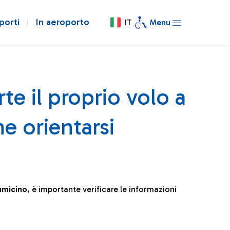
porti
In aeroporto
IT
Menu
te il proprio volo a
e orientarsi
iumicino
, è importante verificare le informazioni