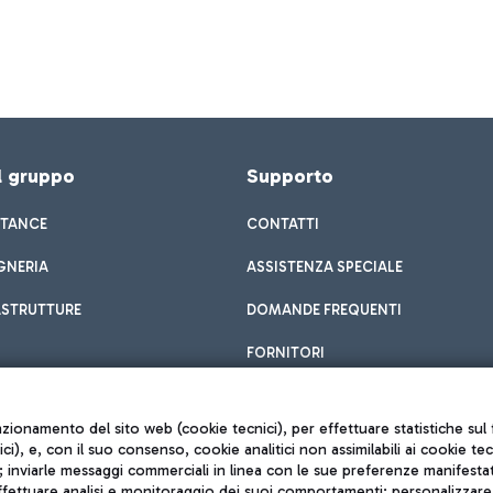
el gruppo
Supporto
STANCE
CONTATTI
GNERIA
ASSISTENZA SPECIALE
ASTRUTTURE
DOMANDE FREQUENTI
FORNITORI
unzionamento del sito web (cookie tecnici), per effettuare statistiche s
nici), e, con il suo consenso, cookie analitici non assimilabili ai cookie te
inviarle messaggi commerciali in linea con le sue preferenze manifestate 
effettuare analisi e monitoraggio dei suoi comportamenti; personalizzare g