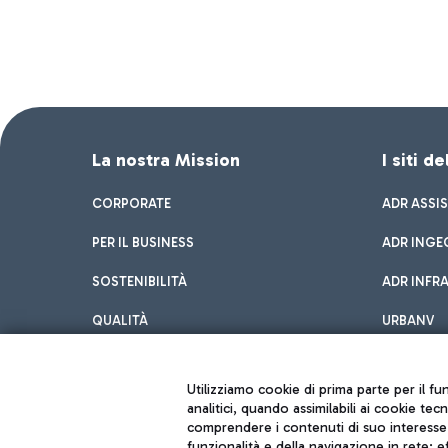
La nostra Mission
I siti d
CORPORATE
ADR ASSI
PER IL BUSINESS
ADR INGE
SOSTENIBILITÀ
ADR INFR
QUALITÀ
URBANV
INNOVATION
Utilizziamo cookie di prima parte per il f
analitici, quando assimilabili ai cookie tec
comprendere i contenuti di suo interesse; 
funzionalità e della navigazione in rete; 