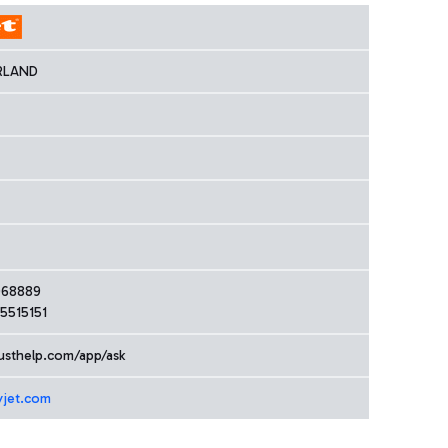
RLAND
2068889
 5515151
custhelp.com/app/ask
yjet.com