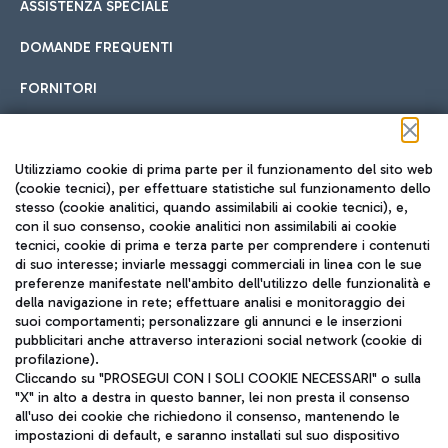
ASSISTENZA SPECIALE
DOMANDE FREQUENTI
FORNITORI
Seguici sui social
Utilizziamo cookie di prima parte per il funzionamento del sito web
(cookie tecnici), per effettuare statistiche sul funzionamento dello
stesso (cookie analitici, quando assimilabili ai cookie tecnici), e,
con il suo consenso, cookie analitici non assimilabili ai cookie
tecnici, cookie di prima e terza parte per comprendere i contenuti
di suo interesse; inviarle messaggi commerciali in linea con le sue
TRAVEL JOURNAL
preferenze manifestate nell'ambito dell'utilizzo delle funzionalità e
della navigazione in rete; effettuare analisi e monitoraggio dei
ITA
suoi comportamenti; personalizzare gli annunci e le inserzioni
pubblicitari anche attraverso interazioni social network (cookie di
profilazione).
Cliccando su "PROSEGUI CON I SOLI COOKIE NECESSARI" o sulla
"X" in alto a destra in questo banner, lei non presta il consenso
all'uso dei cookie che richiedono il consenso, mantenendo le
impostazioni di default, e saranno installati sul suo dispositivo