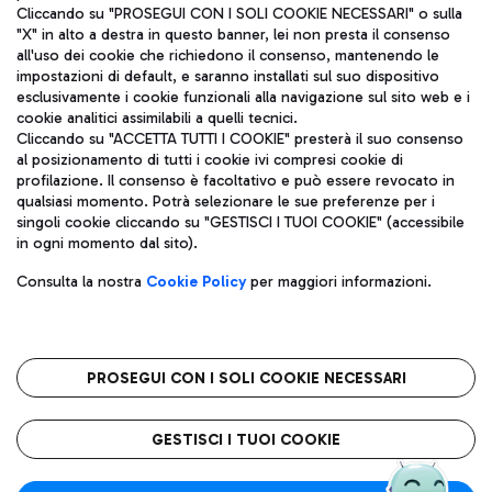
Cliccando su "PROSEGUI CON I SOLI COOKIE NECESSARI" o sulla
"X" in alto a destra in questo banner, lei non presta il consenso
all'uso dei cookie che richiedono il consenso, mantenendo le
impostazioni di default, e saranno installati sul suo dispositivo
esclusivamente i cookie funzionali alla navigazione sul sito web e i
Aeroporti di Roma S.p.A. - Società soggetta a direzione e
cookie analitici assimilabili a quelli tecnici.
coordinamento di Mundys S.p.A.
Cliccando su "ACCETTA TUTTI I COOKIE" presterà il suo consenso
al posizionamento di tutti i cookie ivi compresi cookie di
Codice fiscale e Registro delle Imprese di Roma 13032990155 P.
profilazione. Il consenso è facoltativo e può essere revocato in
IVA 06572251004
qualsiasi momento. Potrà selezionare le sue preferenze per i
Capitale sociale 62.224.743,00 int. vers.
singoli cookie cliccando su "GESTISCI I TUOI COOKIE" (accessibile
Sede legale: Via Pier Paolo Racchetti 1 - 00054 Fiumicino (RM)
in ogni momento dal sito).
telefono +39 06 65951
Privacy policy
Note legali
Consulta la nostra
Cookie Policy
per maggiori informazioni.
Mappa sito
Accessibilità
Roma FCO
L'aeroporto stellato
PROSEGUI CON I SOLI COOKIE NECESSARI
QUALITÀ
SOSTENIBILITÀ
INNOVAZIONE
GESTISCI I TUOI COOKIE