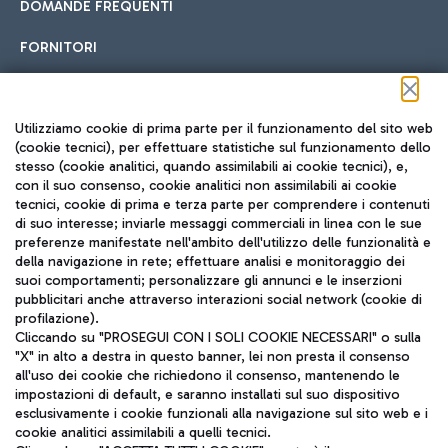
DOMANDE FREQUENTI
FORNITORI
Seguici sui social
Utilizziamo cookie di prima parte per il funzionamento del sito web
(cookie tecnici), per effettuare statistiche sul funzionamento dello
stesso (cookie analitici, quando assimilabili ai cookie tecnici), e,
con il suo consenso, cookie analitici non assimilabili ai cookie
tecnici, cookie di prima e terza parte per comprendere i contenuti
di suo interesse; inviarle messaggi commerciali in linea con le sue
TRAVEL JOURNAL
preferenze manifestate nell'ambito dell'utilizzo delle funzionalità e
della navigazione in rete; effettuare analisi e monitoraggio dei
ITA
suoi comportamenti; personalizzare gli annunci e le inserzioni
pubblicitari anche attraverso interazioni social network (cookie di
profilazione).
Cliccando su "PROSEGUI CON I SOLI COOKIE NECESSARI" o sulla
"X" in alto a destra in questo banner, lei non presta il consenso
all'uso dei cookie che richiedono il consenso, mantenendo le
impostazioni di default, e saranno installati sul suo dispositivo
esclusivamente i cookie funzionali alla navigazione sul sito web e i
Aeroporti di Roma S.p.A. - Società soggetta a direzione e
cookie analitici assimilabili a quelli tecnici.