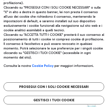
profilazione).
Cliccando su "PROSEGUI CON I SOLI COOKIE NECESSARI" o sulla
"X" in alto a destra in questo banner, lei non presta il consenso
all'uso dei cookie che richiedono il consenso, mantenendo le
Aeroporti di Roma S.p.A. - Società soggetta a direzione e
impostazioni di default, e saranno installati sul suo dispositivo
coordinamento di Mundys S.p.A.
esclusivamente i cookie funzionali alla navigazione sul sito web e i
Codice fiscale e Registro delle Imprese di Roma 13032990155 P.
cookie analitici assimilabili a quelli tecnici.
Cliccando su "ACCETTA TUTTI I COOKIE" presterà il suo consenso al
IVA 06572251004
posizionamento di tutti i cookie ivi compresi cookie di profilazione.
Capitale sociale 62.224.743,00 int. vers.
Il consenso è facoltativo e può essere revocato in qualsiasi
Sede legale: Via Pier Paolo Racchetti 1 - 00054 Fiumicino (RM)
momento. Potrà selezionare le sue preferenze per i singoli cookie
telefono +39 06 65951
cliccando su "GESTISCI I TUOI COOKIE" (accessibile in ogni
Privacy policy
Note legali
momento dal sito).
Mappa sito
Accessibilità
Consulta la nostra
Cookie Policy
per maggiori informazioni.
Roma FCO
L'aeroporto stellato
PROSEGUI CON I SOLI COOKIE NECESSARI
QUALITÀ
SOSTENIBILITÀ
INNOVAZIONE
GESTISCI I TUOI COOKIE