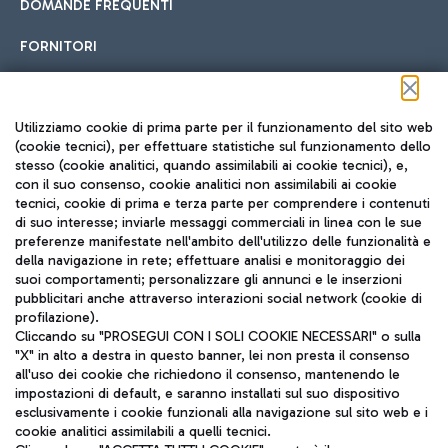
DOMANDE FREQUENTI
FORNITORI
Seguici sui social
Utilizziamo cookie di prima parte per il funzionamento del sito web
(cookie tecnici), per effettuare statistiche sul funzionamento dello
stesso (cookie analitici, quando assimilabili ai cookie tecnici), e,
con il suo consenso, cookie analitici non assimilabili ai cookie
tecnici, cookie di prima e terza parte per comprendere i contenuti
di suo interesse; inviarle messaggi commerciali in linea con le sue
TRAVEL JOURNAL
preferenze manifestate nell'ambito dell'utilizzo delle funzionalità e
della navigazione in rete; effettuare analisi e monitoraggio dei
ITA
suoi comportamenti; personalizzare gli annunci e le inserzioni
pubblicitari anche attraverso interazioni social network (cookie di
profilazione).
Cliccando su "PROSEGUI CON I SOLI COOKIE NECESSARI" o sulla
"X" in alto a destra in questo banner, lei non presta il consenso
all'uso dei cookie che richiedono il consenso, mantenendo le
impostazioni di default, e saranno installati sul suo dispositivo
esclusivamente i cookie funzionali alla navigazione sul sito web e i
Aeroporti di Roma S.p.A. - Società soggetta a direzione e
cookie analitici assimilabili a quelli tecnici.