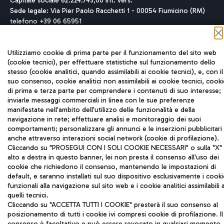
Capitale sociale 62.224.743,00 int. vers.
Sede legale: Via Pier Paolo Racchetti 1 - 00054 Fiumicino (RM)
telefono +39 06 65951
Privacy policy
Note legali
Mappa sito
Accessibilità
Utilizziamo cookie di prima parte per il funzionamento del sito web
(cookie tecnici), per effettuare statistiche sul funzionamento dello
Roma FCO
stesso (cookie analitici, quando assimilabili ai cookie tecnici), e, con il
L'aeroporto stellato
suo consenso, cookie analitici non assimilabili ai cookie tecnici, cooki
di prima e terza parte per comprendere i contenuti di suo interesse;
inviarle messaggi commerciali in linea con le sue preferenze
QUALITÀ
SOSTENIBILITÀ
INNOVAZIONE
manifestate nell'ambito dell'utilizzo delle funzionalità e della
navigazione in rete; effettuare analisi e monitoraggio dei suoi
comportamenti; personalizzare gli annunci e le inserzioni pubblicitari
anche attraverso interazioni social network (cookie di profilazione).
Cliccando su "PROSEGUI CON I SOLI COOKIE NECESSARI" o sulla "X" 
alto a destra in questo banner, lei non presta il consenso all'uso dei
cookie che richiedono il consenso, mantenendo le impostazioni di
default, e saranno installati sul suo dispositivo esclusivamente i cooki
funzionali alla navigazione sul sito web e i cookie analitici assimilabili 
quelli tecnici.
Cliccando su "ACCETTA TUTTI I COOKIE" presterà il suo consenso al
posizionamento di tutti i cookie ivi compresi cookie di profilazione. Il
consenso è facoltativo e può essere revocato in qualsiasi momento.