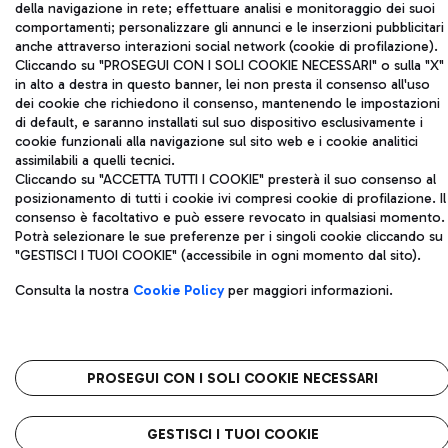
della navigazione in rete; effettuare analisi e monitoraggio dei suoi
telefono +39 06 65951
comportamenti; personalizzare gli annunci e le inserzioni pubblicitari
Privacy policy
Note legali
anche attraverso interazioni social network (cookie di profilazione).
Mappa sito
Accessibilità
Cliccando su "PROSEGUI CON I SOLI COOKIE NECESSARI" o sulla "X"
in alto a destra in questo banner, lei non presta il consenso all'uso
dei cookie che richiedono il consenso, mantenendo le impostazioni
Roma FCO
di default, e saranno installati sul suo dispositivo esclusivamente i
L'aeroporto stellato
cookie funzionali alla navigazione sul sito web e i cookie analitici
assimilabili a quelli tecnici.
QUALITÀ
SOSTENIBILITÀ
INNOVAZIONE
Cliccando su "ACCETTA TUTTI I COOKIE" presterà il suo consenso al
posizionamento di tutti i cookie ivi compresi cookie di profilazione. Il
consenso è facoltativo e può essere revocato in qualsiasi momento.
Potrà selezionare le sue preferenze per i singoli cookie cliccando su
"GESTISCI I TUOI COOKIE" (accessibile in ogni momento dal sito).
Consulta la nostra
Cookie Policy
per maggiori informazioni.
PROSEGUI CON I SOLI COOKIE NECESSARI
GESTISCI I TUOI COOKIE