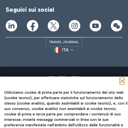
Seguici sui social
TRAVEL JOURNAL
ITA
Utilizziamo cookie di prima parte per il funzionamento del sito web
Aeroporti di Roma S.p.A. - Società soggetta a direzione e
(cookie tecnici), per effettuare statistiche sul funzionamento dello
coordinamento di Mundys S.p.A.
stesso (cookie analitici, quando assimilabili ai cookie tecnici), e, con il
Codice fiscale e Registro delle Imprese di Roma 13032990155 P.
suo consenso, cookie analitici non assimilabili ai cookie tecnici,
cookie di prima e terza parte per comprendere i contenuti di suo
IVA 06572251004
interesse; inviarle messaggi commerciali in linea con le sue
Capitale sociale 62.224.743,00 int. vers.
preferenze manifestate nell'ambito dell'utilizzo delle funzionalità e
Sede legale: Via Pier Paolo Racchetti 1 - 00054 Fiumicino (RM)