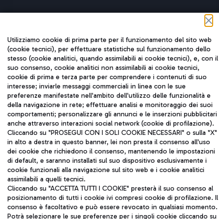
Utilizziamo cookie di prima parte per il funzionamento del sito web
(cookie tecnici), per effettuare statistiche sul funzionamento dello
Aeroporti di Roma S.p.A. - Società soggetta a direzione e
stesso (cookie analitici, quando assimilabili ai cookie tecnici), e, con il
coordinamento di Mundys S.p.A.
suo consenso, cookie analitici non assimilabili ai cookie tecnici,
Codice fiscale e Registro delle Imprese di Roma 13032990155 P.
cookie di prima e terza parte per comprendere i contenuti di suo
IVA 06572251004
interesse; inviarle messaggi commerciali in linea con le sue
Capitale sociale 62.224.743,00 int. vers.
preferenze manifestate nell'ambito dell'utilizzo delle funzionalità e
Sede legale: Via Pier Paolo Racchetti 1 - 00054 Fiumicino (RM)
della navigazione in rete; effettuare analisi e monitoraggio dei suoi
telefono +39 06 65951
comportamenti; personalizzare gli annunci e le inserzioni pubblicitari
Privacy policy
Note legali
anche attraverso interazioni social network (cookie di profilazione).
Cliccando su "PROSEGUI CON I SOLI COOKIE NECESSARI" o sulla "X"
Mappa sito
Accessibilità
in alto a destra in questo banner, lei non presta il consenso all'uso
dei cookie che richiedono il consenso, mantenendo le impostazioni
Roma FCO
di default, e saranno installati sul suo dispositivo esclusivamente i
L'aeroporto stellato
cookie funzionali alla navigazione sul sito web e i cookie analitici
assimilabili a quelli tecnici.
Cliccando su "ACCETTA TUTTI I COOKIE" presterà il suo consenso al
QUALITÀ
SOSTENIBILITÀ
INNOVAZIONE
posizionamento di tutti i cookie ivi compresi cookie di profilazione. Il
consenso è facoltativo e può essere revocato in qualsiasi momento.
Potrà selezionare le sue preferenze per i singoli cookie cliccando su