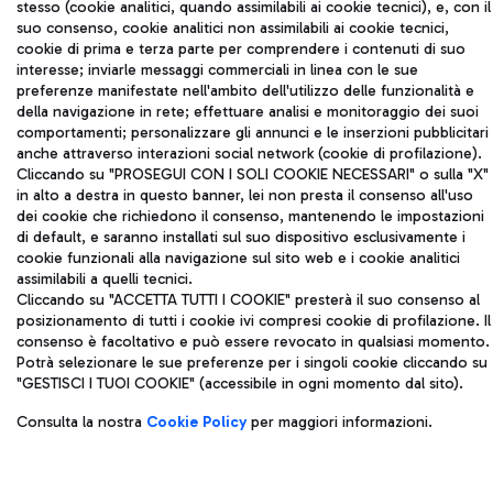
stesso (cookie analitici, quando assimilabili ai cookie tecnici), e, con il
Codice fiscale e Registro delle Imprese di Roma 13032990155 P.
suo consenso, cookie analitici non assimilabili ai cookie tecnici,
IVA 06572251004
cookie di prima e terza parte per comprendere i contenuti di suo
Capitale sociale 62.224.743,00 int. vers.
interesse; inviarle messaggi commerciali in linea con le sue
preferenze manifestate nell'ambito dell'utilizzo delle funzionalità e
Sede legale: Via Pier Paolo Racchetti 1 - 00054 Fiumicino (RM)
della navigazione in rete; effettuare analisi e monitoraggio dei suoi
telefono +39 06 65951
comportamenti; personalizzare gli annunci e le inserzioni pubblicitari
Privacy policy
Note legali
anche attraverso interazioni social network (cookie di profilazione).
Mappa sito
Accessibilità
Cliccando su "PROSEGUI CON I SOLI COOKIE NECESSARI" o sulla "X"
in alto a destra in questo banner, lei non presta il consenso all'uso
dei cookie che richiedono il consenso, mantenendo le impostazioni
Roma FCO
di default, e saranno installati sul suo dispositivo esclusivamente i
L'aeroporto stellato
cookie funzionali alla navigazione sul sito web e i cookie analitici
assimilabili a quelli tecnici.
QUALITÀ
SOSTENIBILITÀ
INNOVAZIONE
Cliccando su "ACCETTA TUTTI I COOKIE" presterà il suo consenso al
posizionamento di tutti i cookie ivi compresi cookie di profilazione. Il
consenso è facoltativo e può essere revocato in qualsiasi momento.
Potrà selezionare le sue preferenze per i singoli cookie cliccando su
"GESTISCI I TUOI COOKIE" (accessibile in ogni momento dal sito).
Consulta la nostra
Cookie Policy
per maggiori informazioni.