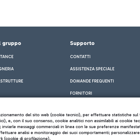
el gruppo
Supporto
STANCE
CONTATTI
GNERIA
ASSISTENZA SPECIALE
ASTRUTTURE
DOMANDE FREQUENTI
FORNITORI
unzionamento del sito web (cookie tecnici), per effettuare statistiche s
nici), e, con il suo consenso, cookie analitici non assimilabili ai cookie te
inviarle messaggi commerciali in linea con le sue preferenze manifestate 
effettuare analisi e monitoraggio dei suoi comportamenti; personalizzare g
k (cookie di profilazione).
Privacy policy