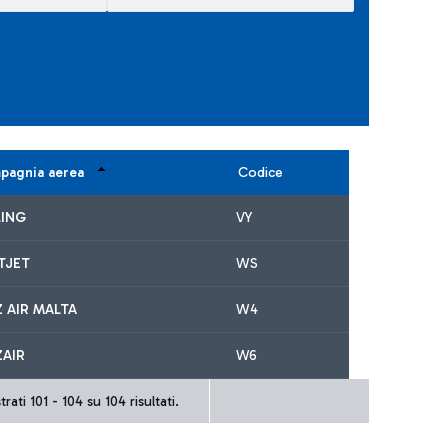
pagnia aerea
Codice
LING
VY
TJET
WS
 AIR MALTA
W4
ZAIR
W6
rati 101 - 104 su 104 risultati.