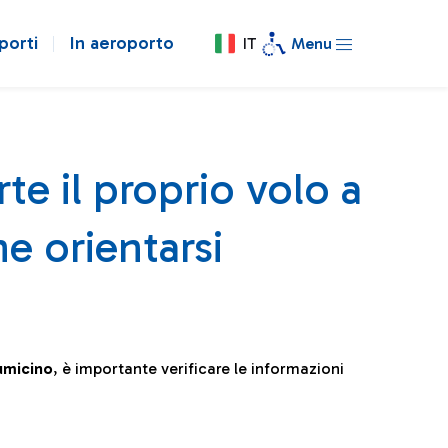
porti
In aeroporto
IT
Menu
te il proprio volo a
e orientarsi
iumicino
, è importante verificare le informazioni