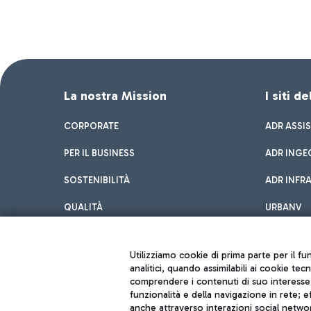
La nostra Mission
I siti d
CORPORATE
ADR ASSI
PER IL BUSINESS
ADR INGE
SOSTENIBILITÀ
ADR INFR
QUALITÀ
URBANV
INNOVATION
Utilizziamo cookie di prima parte per il f
analitici, quando assimilabili ai cookie tec
comprendere i contenuti di suo interesse; 
funzionalità e della navigazione in rete; 
anche attraverso interazioni social networ