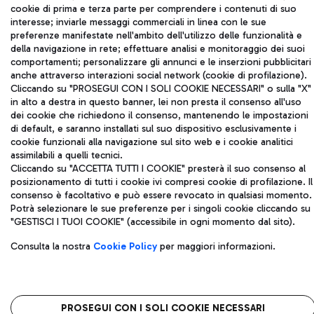
Codice fiscale e Registro delle Imprese di Roma 13032990155 P.
cookie di prima e terza parte per comprendere i contenuti di suo
IVA 06572251004
interesse; inviarle messaggi commerciali in linea con le sue
Capitale sociale 62.224.743,00 int. vers.
preferenze manifestate nell'ambito dell'utilizzo delle funzionalità e
della navigazione in rete; effettuare analisi e monitoraggio dei suoi
Sede legale: Via Pier Paolo Racchetti 1 - 00054 Fiumicino (RM)
comportamenti; personalizzare gli annunci e le inserzioni pubblicitari
telefono +39 06 65951
anche attraverso interazioni social network (cookie di profilazione).
Privacy policy
Note legali
Cliccando su "PROSEGUI CON I SOLI COOKIE NECESSARI" o sulla "X"
Mappa sito
Accessibilità
in alto a destra in questo banner, lei non presta il consenso all'uso
dei cookie che richiedono il consenso, mantenendo le impostazioni
di default, e saranno installati sul suo dispositivo esclusivamente i
Roma FCO
cookie funzionali alla navigazione sul sito web e i cookie analitici
L'aeroporto stellato
assimilabili a quelli tecnici.
Cliccando su "ACCETTA TUTTI I COOKIE" presterà il suo consenso al
QUALITÀ
SOSTENIBILITÀ
INNOVAZIONE
posizionamento di tutti i cookie ivi compresi cookie di profilazione. Il
consenso è facoltativo e può essere revocato in qualsiasi momento.
Potrà selezionare le sue preferenze per i singoli cookie cliccando su
"GESTISCI I TUOI COOKIE" (accessibile in ogni momento dal sito).
Consulta la nostra
Cookie Policy
per maggiori informazioni.
PROSEGUI CON I SOLI COOKIE NECESSARI