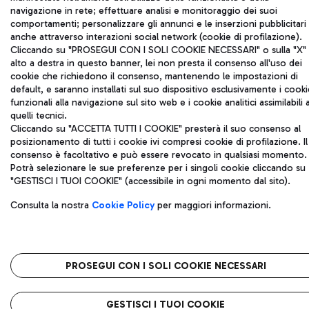
Per sapere
da quale terminal parte il proprio volo a
navigazione in rete; effettuare analisi e monitoraggio dei suoi
Fiumicino
, è importante verificare le informazioni
comportamenti; personalizzare gli annunci e le inserzioni pubblicitari
anche attraverso interazioni social network (cookie di profilazione).
disponibili prima di arrivare in aeroporto.
Cliccando su "PROSEGUI CON I SOLI COOKIE NECESSARI" o sulla "X" 
Le indicazioni relative al terminal sono riportate:
alto a destra in questo banner, lei non presta il consenso all'uso dei
cookie che richiedono il consenso, mantenendo le impostazioni di
sulla
carta d’imbarco
default, e saranno installati sul suo dispositivo esclusivamente i cooki
nelle comunicazioni della compagnia aerea
funzionali alla navigazione sul sito web e i cookie analitici assimilabili 
quelli tecnici.
sui monitor informativi presenti in aeroporto
Cliccando su "ACCETTA TUTTI I COOKIE" presterà il suo consenso al
posizionamento di tutti i cookie ivi compresi cookie di profilazione. Il
I Terminal dell’aeroporto di Fiumicino
consenso è facoltativo e può essere revocato in qualsiasi momento.
Potrà selezionare le sue preferenze per i singoli cookie cliccando su
L’aeroporto Leonardo da Vinci dispone di più
"GESTISCI I TUOI COOKIE" (accessibile in ogni momento dal sito).
terminal operativi. Attualmente, il traffico
Consulta la nostra
Cookie Policy
per maggiori informazioni.
passeggeri è gestito principalmente attraverso:
Terminal 1
Il
Terminal 1
è dedicato principalmente ai voli:
PROSEGUI CON I SOLI COOKIE NECESSARI
nazionali
Schengen
GESTISCI I TUOI COOKIE