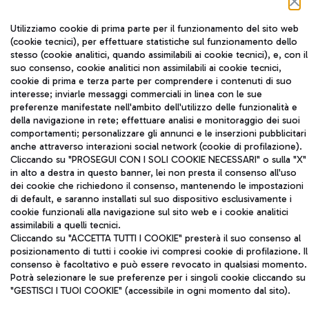
Utilizziamo cookie di prima parte per il funzionamento del sito web
(cookie tecnici), per effettuare statistiche sul funzionamento dello
Aeroporti di Roma S.p.A. - Società soggetta a direzione e
stesso (cookie analitici, quando assimilabili ai cookie tecnici), e, con il
coordinamento di Mundys S.p.A.
suo consenso, cookie analitici non assimilabili ai cookie tecnici,
Codice fiscale e Registro delle Imprese di Roma 13032990155 P.
cookie di prima e terza parte per comprendere i contenuti di suo
IVA 06572251004
interesse; inviarle messaggi commerciali in linea con le sue
Capitale sociale 62.224.743,00 int. vers.
preferenze manifestate nell'ambito dell'utilizzo delle funzionalità e
Sede legale: Via Pier Paolo Racchetti 1 - 00054 Fiumicino (RM)
della navigazione in rete; effettuare analisi e monitoraggio dei suoi
telefono +39 06 65951
comportamenti; personalizzare gli annunci e le inserzioni pubblicitari
anche attraverso interazioni social network (cookie di profilazione).
Privacy policy
Note legali
Cliccando su "PROSEGUI CON I SOLI COOKIE NECESSARI" o sulla "X"
Mappa sito
Accessibilità
in alto a destra in questo banner, lei non presta il consenso all'uso
dei cookie che richiedono il consenso, mantenendo le impostazioni
Roma FCO
di default, e saranno installati sul suo dispositivo esclusivamente i
L'aeroporto stellato
cookie funzionali alla navigazione sul sito web e i cookie analitici
assimilabili a quelli tecnici.
Cliccando su "ACCETTA TUTTI I COOKIE" presterà il suo consenso al
QUALITÀ
SOSTENIBILITÀ
INNOVAZIONE
posizionamento di tutti i cookie ivi compresi cookie di profilazione. Il
consenso è facoltativo e può essere revocato in qualsiasi momento.
Potrà selezionare le sue preferenze per i singoli cookie cliccando su
"GESTISCI I TUOI COOKIE" (accessibile in ogni momento dal sito).