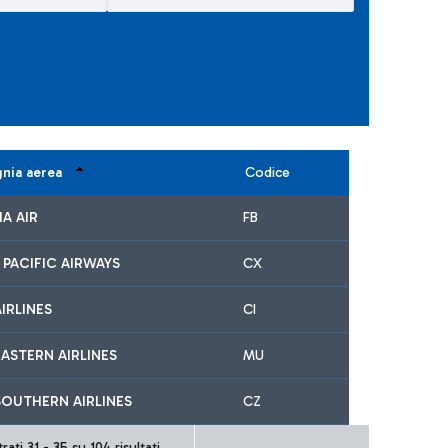
nia aerea
Codice
A AIR
FB
 PACIFIC AIRWAYS
CX
IRLINES
CI
ASTERN AIRLINES
MU
SOUTHERN AIRLINES
CZ
ati 31 - 35 su 104 risultati.