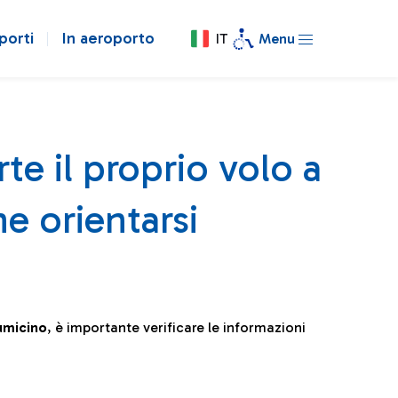
porti
In aeroporto
IT
Menu
te il proprio volo a
e orientarsi
iumicino
, è importante verificare le informazioni