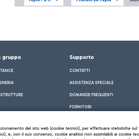
Pagina 7 di 21
5 Elementi per Pagina
el gruppo
Supporto
STANCE
CONTATTI
GNERIA
ASSISTENZA SPECIALE
ASTRUTTURE
DOMANDE FREQUENTI
FORNITORI
unzionamento del sito web (cookie tecnici), per effettuare statistiche s
nici), e, con il suo consenso, cookie analitici non assimilabili ai cookie te