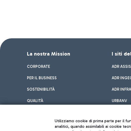
La nostra Mission
I siti d
CORPORATE
ADR ASSI
PER IL BUSINESS
ADR INGE
SOSTENIBILITÀ
ADR INFR
QUALITÀ
URBANV
INNOVATION
Utilizziamo cookie di prima parte per il f
analitici, quando assimilabili ai cookie tec