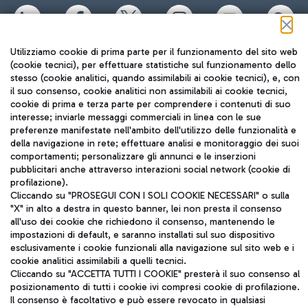
Utilizziamo cookie di prima parte per il funzionamento del sito web
TRAVEL JOURNAL
(cookie tecnici), per effettuare statistiche sul funzionamento dello
ITA
stesso (cookie analitici, quando assimilabili ai cookie tecnici), e, con
il suo consenso, cookie analitici non assimilabili ai cookie tecnici,
cookie di prima e terza parte per comprendere i contenuti di suo
interesse; inviarle messaggi commerciali in linea con le sue
preferenze manifestate nell'ambito dell'utilizzo delle funzionalità e
della navigazione in rete; effettuare analisi e monitoraggio dei suoi
comportamenti; personalizzare gli annunci e le inserzioni
pubblicitari anche attraverso interazioni social network (cookie di
profilazione).
Aeroporti di Roma S.p.A. - Società soggetta a direzione e
Cliccando su "PROSEGUI CON I SOLI COOKIE NECESSARI" o sulla
coordinamento di Mundys S.p.A.
"X" in alto a destra in questo banner, lei non presta il consenso
Codice fiscale e Registro delle Imprese di Roma 13032990155 P.
all'uso dei cookie che richiedono il consenso, mantenendo le
IVA 06572251004
impostazioni di default, e saranno installati sul suo dispositivo
Capitale sociale 62.224.743,00 int. vers.
esclusivamente i cookie funzionali alla navigazione sul sito web e i
cookie analitici assimilabili a quelli tecnici.
Sede legale: Via Pier Paolo Racchetti 1 - 00054 Fiumicino (RM)
Cliccando su "ACCETTA TUTTI I COOKIE" presterà il suo consenso al
telefono +39 06 65951
posizionamento di tutti i cookie ivi compresi cookie di profilazione.
Privacy policy
Note legali
Il consenso è facoltativo e può essere revocato in qualsiasi
Mappa sito
Accessibilità