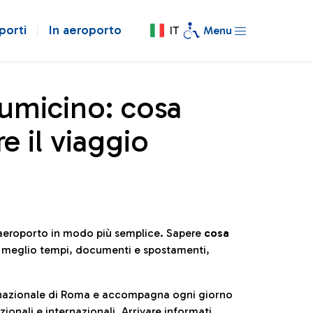
porti
In aeroporto
IT
Menu
iumicino: cosa
e il viaggio
l’aeroporto in modo più semplice. Sapere
cosa
e meglio tempi, documenti e spostamenti,
ternazionale di Roma e accompagna ogni giorno
ionali e internazionali. Arrivare informati