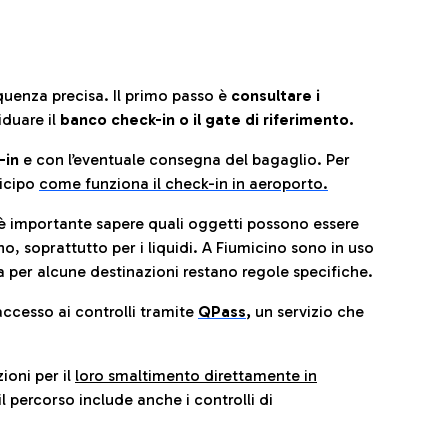
quenza precisa. Il primo passo è
consultare i
iduare il
banco check-in o il gate di riferimento.
-in
e con l’eventuale consegna del bagaglio. Per
icip
o
come funziona il check-in in aeroporto.
è importante sapere quali oggetti possono essere
o, soprattutto per i liquidi. A Fiumicino sono in uso
 per alcune destinazioni restano regole specifiche.
accesso ai controlli tramite
QPass
,
un servizio che
ioni per il
loro smaltimento direttamente in
il percorso include anche i controlli di