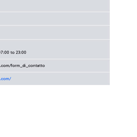
7:00 to 23:00
ia.com/form_di_contatto
a.com/