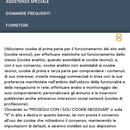
ASSISTENZA SPECIALE
DOMANDE FREQUENTI
FORNITORI
Seguici sui social
Utilizziamo cookie di prima parte per il funzionamento del sito web
(cookie tecnici), per effettuare statistiche sul funzionamento dello
stesso (cookie analitici, quando assimilabili ai cookie tecnici), e,
con il suo consenso, cookie analitici non assimilabili ai cookie
tecnici, cookie di prima e terza parte per comprendere i contenuti
di suo interesse; inviarle messaggi commerciali in linea con le sue
TRAVEL JOURNAL
preferenze manifestate nell'ambito dell'utilizzo delle funzionalità e
della navigazione in rete; effettuare analisi e monitoraggio dei
ITA
suoi comportamenti; personalizzare gli annunci e le inserzioni
pubblicitari anche attraverso interazioni social network (cookie di
profilazione).
Cliccando su "PROSEGUI CON I SOLI COOKIE NECESSARI" o sulla
"X" in alto a destra in questo banner, lei non presta il consenso
all'uso dei cookie che richiedono il consenso, mantenendo le
impostazioni di default, e saranno installati sul suo dispositivo