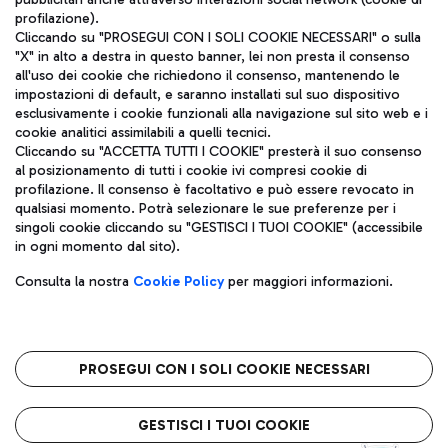
profilazione).
Cliccando su "PROSEGUI CON I SOLI COOKIE NECESSARI" o sulla
"X" in alto a destra in questo banner, lei non presta il consenso
all'uso dei cookie che richiedono il consenso, mantenendo le
impostazioni di default, e saranno installati sul suo dispositivo
esclusivamente i cookie funzionali alla navigazione sul sito web e i
Aeroporti di Roma S.p.A. - Società soggetta a direzione e
cookie analitici assimilabili a quelli tecnici.
coordinamento di Mundys S.p.A.
Cliccando su "ACCETTA TUTTI I COOKIE" presterà il suo consenso
al posizionamento di tutti i cookie ivi compresi cookie di
Codice fiscale e Registro delle Imprese di Roma 13032990155 P.
profilazione. Il consenso è facoltativo e può essere revocato in
IVA 06572251004
qualsiasi momento. Potrà selezionare le sue preferenze per i
Capitale sociale 62.224.743,00 int. vers.
singoli cookie cliccando su "GESTISCI I TUOI COOKIE" (accessibile
Sede legale: Via Pier Paolo Racchetti 1 - 00054 Fiumicino (RM)
in ogni momento dal sito).
telefono +39 06 65951
Privacy policy
Note legali
Consulta la nostra
Cookie Policy
per maggiori informazioni.
Mappa sito
Accessibilità
Roma FCO
L'aeroporto stellato
PROSEGUI CON I SOLI COOKIE NECESSARI
QUALITÀ
SOSTENIBILITÀ
INNOVAZIONE
GESTISCI I TUOI COOKIE