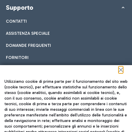
Supporto
CONTATTI
ASSISTENZA SPECIALE
DOMANDE FREQUENTI
FORNITORI
Seguici sui social
Utilizziamo cookie di prima parte per il funzionamento del sito web
(cookie tecnici), per effettuare statistiche sul funzionamento dello
stesso (cookie analitici, quando assimilabili ai cookie tecnici), e,
con il suo consenso, cookie analitici non assimilabili ai cookie
tecnici, cookie di prima e terza parte per comprendere i contenuti
di suo interesse; inviarle messaggi commerciali in linea con le sue
TRAVEL JOURNAL
preferenze manifestate nell'ambito dell'utilizzo delle funzionalità e
della navigazione in rete; effettuare analisi e monitoraggio dei
ITA
suoi comportamenti; personalizzare gli annunci e le inserzioni
pubblicitari anche attraverso interazioni social network (cookie di