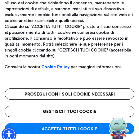
all'uso dei cookie che richiedono il consenso, mantenendo le
impostazioni di default, e saranno installati sul suo dispositivo
esclusivamente i cookie funzionali alla navigazione sul sito web e i
Aeroporti di Roma S.p.A. - Società soggetta a direzione e
cookie analitici assimilabili a quelli tecnici.
coordinamento di Mundys S.p.A.
Cliccando su "ACCETTA TUTTI I COOKIE" presterà il suo consenso
al posizionamento di tutti i cookie ivi compresi cookie di
Codice fiscale e Registro delle Imprese di Roma 13032990155 P.
profilazione. Il consenso è facoltativo e può essere revocato in
IVA 06572251004
qualsiasi momento. Potrà selezionare le sue preferenze per i
Capitale sociale 62.224.743,00 int. vers.
singoli cookie cliccando su "GESTISCI I TUOI COOKIE" (accessibile
Sede legale: Via Pier Paolo Racchetti 1 - 00054 Fiumicino (RM)
in ogni momento dal sito).
telefono +39 06 65951
Privacy policy
Note legali
Consulta la nostra
Cookie Policy
per maggiori informazioni.
Mappa sito
Accessibilità
Roma FCO
L'aeroporto stellato
PROSEGUI CON I SOLI COOKIE NECESSARI
QUALITÀ
SOSTENIBILITÀ
INNOVAZIONE
GESTISCI I TUOI COOKIE
ACCETTA TUTTI I COOKIE