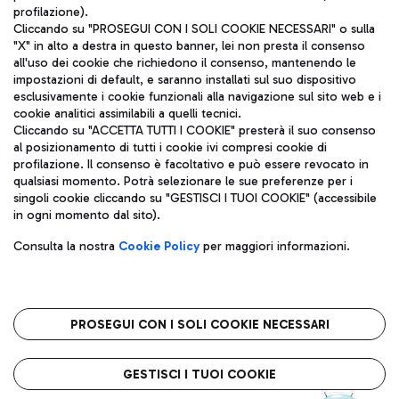
profilazione).
Cliccando su "PROSEGUI CON I SOLI COOKIE NECESSARI" o sulla
"X" in alto a destra in questo banner, lei non presta il consenso
all'uso dei cookie che richiedono il consenso, mantenendo le
impostazioni di default, e saranno installati sul suo dispositivo
esclusivamente i cookie funzionali alla navigazione sul sito web e i
Aeroporti di Roma S.p.A. - Società soggetta a direzione e
cookie analitici assimilabili a quelli tecnici.
coordinamento di Mundys S.p.A.
Cliccando su "ACCETTA TUTTI I COOKIE" presterà il suo consenso
al posizionamento di tutti i cookie ivi compresi cookie di
Codice fiscale e Registro delle Imprese di Roma 13032990155 P.
profilazione. Il consenso è facoltativo e può essere revocato in
IVA 06572251004
qualsiasi momento. Potrà selezionare le sue preferenze per i
Capitale sociale 62.224.743,00 int. vers.
singoli cookie cliccando su "GESTISCI I TUOI COOKIE" (accessibile
Sede legale: Via Pier Paolo Racchetti 1 - 00054 Fiumicino (RM)
in ogni momento dal sito).
telefono +39 06 65951
Privacy policy
Note legali
Consulta la nostra
Cookie Policy
per maggiori informazioni.
Mappa sito
Accessibilità
Roma FCO
L'aeroporto stellato
PROSEGUI CON I SOLI COOKIE NECESSARI
QUALITÀ
SOSTENIBILITÀ
INNOVAZIONE
GESTISCI I TUOI COOKIE