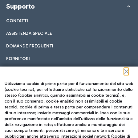
Supporto
CONTATTI
ASSISTENZA SPECIALE
DOMANDE FREQUENTI
FORNITORI
Seguici sui social
Utilizziamo cookie di prima parte per il funzionamento del sito web
(cookie tecnici), per effettuare statistiche sul funzionamento dello
stesso (cookie analitici, quando assimilabili ai cookie tecnici), e,
con il suo consenso, cookie analitici non assimilabili ai cookie
tecnici, cookie di prima e terza parte per comprendere i contenuti
di suo interesse; inviarle messaggi commerciali in linea con le sue
TRAVEL JOURNAL
preferenze manifestate nell'ambito dell'utilizzo delle funzionalità e
della navigazione in rete; effettuare analisi e monitoraggio dei
ITA
suoi comportamenti; personalizzare gli annunci e le inserzioni
pubblicitari anche attraverso interazioni social network (cookie di