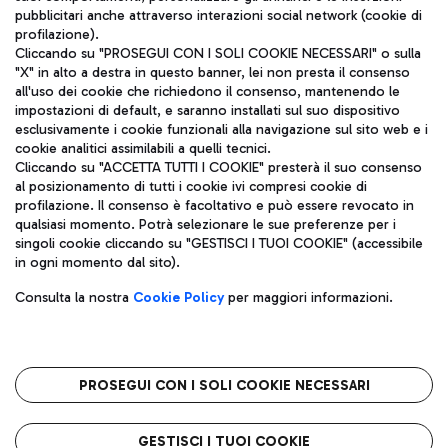
pubblicitari anche attraverso interazioni social network (cookie di
profilazione).
Cliccando su "PROSEGUI CON I SOLI COOKIE NECESSARI" o sulla
"X" in alto a destra in questo banner, lei non presta il consenso
all'uso dei cookie che richiedono il consenso, mantenendo le
impostazioni di default, e saranno installati sul suo dispositivo
esclusivamente i cookie funzionali alla navigazione sul sito web e i
Aeroporti di Roma S.p.A. - Società soggetta a direzione e
cookie analitici assimilabili a quelli tecnici.
coordinamento di Mundys S.p.A.
Cliccando su "ACCETTA TUTTI I COOKIE" presterà il suo consenso
al posizionamento di tutti i cookie ivi compresi cookie di
Codice fiscale e Registro delle Imprese di Roma 13032990155 P.
profilazione. Il consenso è facoltativo e può essere revocato in
IVA 06572251004
qualsiasi momento. Potrà selezionare le sue preferenze per i
Capitale sociale 62.224.743,00 int. vers.
singoli cookie cliccando su "GESTISCI I TUOI COOKIE" (accessibile
Sede legale: Via Pier Paolo Racchetti 1 - 00054 Fiumicino (RM)
in ogni momento dal sito).
telefono +39 06 65951
Privacy policy
Note legali
Consulta la nostra
Cookie Policy
per maggiori informazioni.
Mappa sito
Accessibilità
Roma FCO
L'aeroporto stellato
PROSEGUI CON I SOLI COOKIE NECESSARI
QUALITÀ
SOSTENIBILITÀ
INNOVAZIONE
GESTISCI I TUOI COOKIE