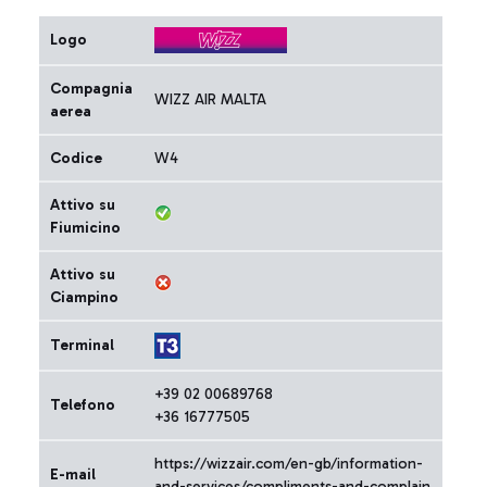
Logo
Compagnia
WIZZ AIR MALTA
aerea
Codice
W4
Attivo su
Fiumicino
Attivo su
Ciampino
Terminal
+39 02 00689768
Telefono
+36 16777505
https://wizzair.com/en-gb/information-
E-mail
and-services/compliments-and-complain