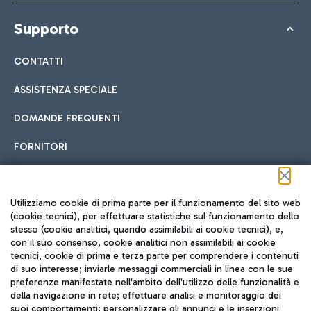
Supporto
CONTATTI
ASSISTENZA SPECIALE
DOMANDE FREQUENTI
FORNITORI
Seguici sui social
Utilizziamo cookie di prima parte per il funzionamento del sito web
(cookie tecnici), per effettuare statistiche sul funzionamento dello
stesso (cookie analitici, quando assimilabili ai cookie tecnici), e,
con il suo consenso, cookie analitici non assimilabili ai cookie
tecnici, cookie di prima e terza parte per comprendere i contenuti
di suo interesse; inviarle messaggi commerciali in linea con le sue
TRAVEL JOURNAL
preferenze manifestate nell'ambito dell'utilizzo delle funzionalità e
della navigazione in rete; effettuare analisi e monitoraggio dei
ITA
suoi comportamenti; personalizzare gli annunci e le inserzioni