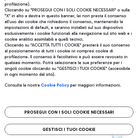
profilazione).
Cliccando su "PROSEGUI CON I SOLI COOKIE NECESSARI" o sulla
"X" in alto a destra in questo banner, lei non presta il consenso
all'uso dei cookie che richiedono il consenso, mantenendo le
impostazioni di default, e saranno installati sul suo dispositivo
esclusivamente i cookie funzionali alla navigazione sul sito web e i
Aeroporti di Roma S.p.A. - Società soggetta a direzione e
cookie analitici assimilabili a quelli tecnici.
coordinamento di Mundys S.p.A.
Cliccando su "ACCETTA TUTTI I COOKIE" presterà il suo consenso
al posizionamento di tutti i cookie ivi compresi cookie di
Codice fiscale e Registro delle Imprese di Roma 13032990155 P.
profilazione. Il consenso è facoltativo e può essere revocato in
IVA 06572251004
qualsiasi momento. Potrà selezionare le sue preferenze per i
Capitale sociale 62.224.743,00 int. vers.
singoli cookie cliccando su "GESTISCI I TUOI COOKIE" (accessibile
Sede legale: Via Pier Paolo Racchetti 1 - 00054 Fiumicino (RM)
in ogni momento dal sito).
telefono +39 06 65951
Privacy policy
Note legali
Consulta la nostra
Cookie Policy
per maggiori informazioni.
Mappa sito
Accessibilità
Roma FCO
L'aeroporto stellato
PROSEGUI CON I SOLI COOKIE NECESSARI
QUALITÀ
SOSTENIBILITÀ
INNOVAZIONE
GESTISCI I TUOI COOKIE