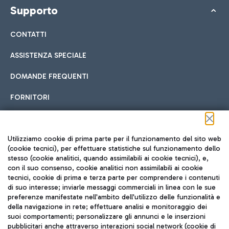
Supporto
CONTATTI
ASSISTENZA SPECIALE
DOMANDE FREQUENTI
FORNITORI
Seguici sui social
Utilizziamo cookie di prima parte per il funzionamento del sito web
(cookie tecnici), per effettuare statistiche sul funzionamento dello
stesso (cookie analitici, quando assimilabili ai cookie tecnici), e,
con il suo consenso, cookie analitici non assimilabili ai cookie
tecnici, cookie di prima e terza parte per comprendere i contenuti
di suo interesse; inviarle messaggi commerciali in linea con le sue
TRAVEL JOURNAL
preferenze manifestate nell'ambito dell'utilizzo delle funzionalità e
della navigazione in rete; effettuare analisi e monitoraggio dei
ITA
suoi comportamenti; personalizzare gli annunci e le inserzioni
pubblicitari anche attraverso interazioni social network (cookie di