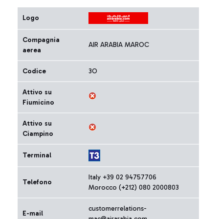
Logo
Compagnia
AIR ARABIA MAROC
aerea
Codice
3O
Attivo su
Fiumicino
Attivo su
Ciampino
Terminal
Italy +39 02 94757706
Telefono
Morocco (+212) 080 2000803
customerrelations-
E-mail
mac@airarabia.com