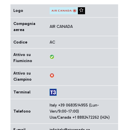
Logo
Compagnia
AIR CANADA
aerea
Codice
AC
Attivo su
Fiumicino
Attivo su
Ciampino
Terminal
Italy +39 0683514955 (Lun-
Telefono
Ven/9:00-17:00)
Usa/Canada +1 8882472262 (H24)
E-mail
infoitaly@aircanada.ca