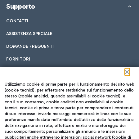
Supporto
CONTATTI
ASSISTENZA SPECIALE
DOMANDE FREQUENTI
FORNITORI
Seguici sui social
Utilizziamo cookie di prima parte per il funzionamento del sito web
(cookie tecnici), per effettuare statistiche sul funzionamento dello
stesso (cookie analitici, quando assimilabili ai cookie tecnici), e,
con il suo consenso, cookie analitici non assimilabili ai cookie
tecnici, cookie di prima e terza parte per comprendere i contenuti
di suo interesse; inviarle messaggi commerciali in linea con le sue
TRAVEL JOURNAL
preferenze manifestate nell'ambito dell'utilizzo delle funzionalità e
della navigazione in rete; effettuare analisi e monitoraggio dei
ITA
suoi comportamenti; personalizzare gli annunci e le inserzioni
pubblicitari anche attraverso interazioni social network (cookie di