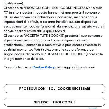
profilazione).
Cliccando su "PROSEGUI CON I SOLI COOKIE NECESSARI" o sulla
"X" in alto a destra in questo banner, lei non presta il consenso
all'uso dei cookie che richiedono il consenso, mantenendo le
impostazioni di default, e saranno installati sul suo dispositivo
esclusivamente i cookie funzionali alla navigazione sul sito web e i
Aeroporti di Roma S.p.A. - Società soggetta a direzione e
cookie analitici assimilabili a quelli tecnici.
coordinamento di Mundys S.p.A.
Cliccando su "ACCETTA TUTTI I COOKIE" presterà il suo consenso
al posizionamento di tutti i cookie ivi compresi cookie di
Codice fiscale e Registro delle Imprese di Roma 13032990155 P.
profilazione. Il consenso è facoltativo e può essere revocato in
IVA 06572251004
qualsiasi momento. Potrà selezionare le sue preferenze per i
Capitale sociale 62.224.743,00 int. vers.
singoli cookie cliccando su "GESTISCI I TUOI COOKIE" (accessibile
Sede legale: Via Pier Paolo Racchetti 1 - 00054 Fiumicino (RM)
in ogni momento dal sito).
telefono +39 06 65951
Privacy policy
Note legali
Consulta la nostra
Cookie Policy
per maggiori informazioni.
Mappa sito
Accessibilità
Roma FCO
L'aeroporto stellato
PROSEGUI CON I SOLI COOKIE NECESSARI
QUALITÀ
SOSTENIBILITÀ
INNOVAZIONE
GESTISCI I TUOI COOKIE