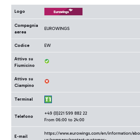
Logo
Compagnia
EUROWINGS
aerea
Codice
EW
Attivo su
Fiumicino
Attivo su
Ciampino
Terminal
+49 (0)221 599 882 22
Telefono
From 06:00 to 24:00
https://www.eurowings.com/en/information/abo
E-mail
us/company/contact-customer-