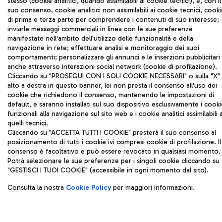
stesso (cookie analitici, quando assimilabili ai cookie tecnici), e, con il
suo consenso, cookie analitici non assimilabili ai cookie tecnici, cooki
di prima e terza parte per comprendere i contenuti di suo interesse;
inviarle messaggi commerciali in linea con le sue preferenze
manifestate nell'ambito dell'utilizzo delle funzionalità e della
navigazione in rete; effettuare analisi e monitoraggio dei suoi
comportamenti; personalizzare gli annunci e le inserzioni pubblicitari
anche attraverso interazioni social network (cookie di profilazione).
Cliccando su "PROSEGUI CON I SOLI COOKIE NECESSARI" o sulla "X" 
alto a destra in questo banner, lei non presta il consenso all'uso dei
cookie che richiedono il consenso, mantenendo le impostazioni di
default, e saranno installati sul suo dispositivo esclusivamente i cooki
funzionali alla navigazione sul sito web e i cookie analitici assimilabili 
quelli tecnici.
Cliccando su "ACCETTA TUTTI I COOKIE" presterà il suo consenso al
posizionamento di tutti i cookie ivi compresi cookie di profilazione. Il
consenso è facoltativo e può essere revocato in qualsiasi momento.
Potrà selezionare le sue preferenze per i singoli cookie cliccando su
"GESTISCI I TUOI COOKIE" (accessibile in ogni momento dal sito).
Consulta la nostra
Cookie Policy
per maggiori informazioni.