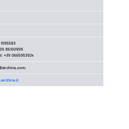
 1095583
800 86100999
t: +39 0665953924
airchina.com;
airchina.it