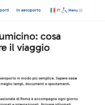
porti
In aeroporto
IT
Menu
iumicino: cosa
e il viaggio
l’aeroporto in modo più semplice. Sapere
cosa
e meglio tempi, documenti e spostamenti,
ternazionale di Roma e accompagna ogni giorno
ionali e internazionali. Arrivare informati