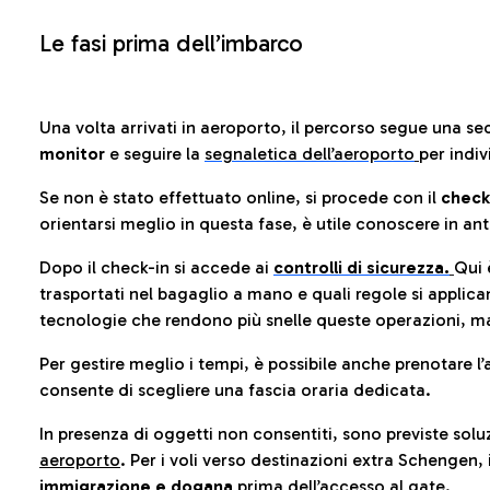
Le fasi prima dell’imbarco
Una volta arrivati in aeroporto, il percorso segue una se
monitor
e seguire la
segnaletica dell’aeroporto
per indiv
Se non è stato effettuato online, si procede con il
check
orientarsi meglio in questa fase, è utile conoscere in ant
Dopo il check-in si accede ai
controlli di sicurezza.
Qui 
trasportati nel bagaglio a mano e quali regole si applican
tecnologie che rendono più snelle queste operazioni, ma
Per gestire meglio i tempi, è possibile anche prenotare l’
consente di scegliere una fascia oraria dedicata.
In presenza di oggetti non consentiti, sono previste soluz
aeroporto
. Per i voli verso destinazioni extra Schengen, 
immigrazione e dogana
prima dell’accesso al gate.