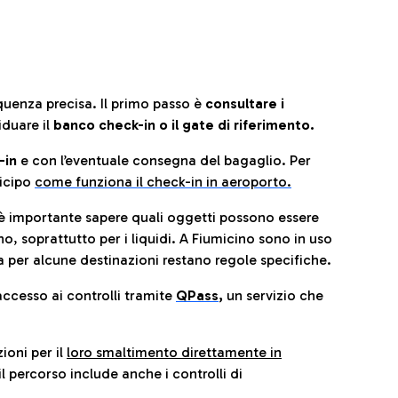
quenza precisa. Il primo passo è
consultare i
iduare il
banco check-in o il gate di riferimento.
-in
e con l’eventuale consegna del bagaglio. Per
icip
o
come funziona il check-in in aeroporto.
è importante sapere quali oggetti possono essere
o, soprattutto per i liquidi. A Fiumicino sono in uso
 per alcune destinazioni restano regole specifiche.
accesso ai controlli tramite
QPass
,
un servizio che
ioni per il
loro smaltimento direttamente in
il percorso include anche i controlli di