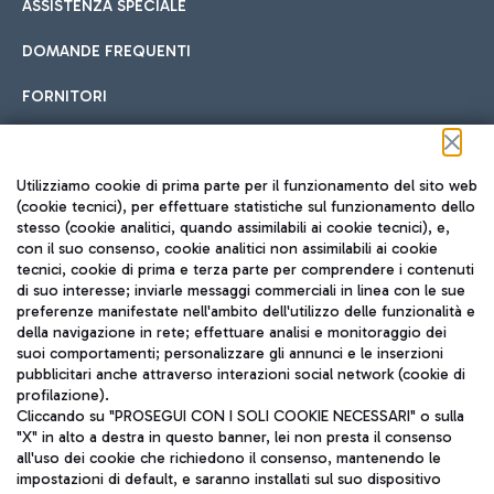
ASSISTENZA SPECIALE
DOMANDE FREQUENTI
FORNITORI
Seguici sui social
Utilizziamo cookie di prima parte per il funzionamento del sito web
(cookie tecnici), per effettuare statistiche sul funzionamento dello
stesso (cookie analitici, quando assimilabili ai cookie tecnici), e,
con il suo consenso, cookie analitici non assimilabili ai cookie
tecnici, cookie di prima e terza parte per comprendere i contenuti
di suo interesse; inviarle messaggi commerciali in linea con le sue
TRAVEL JOURNAL
preferenze manifestate nell'ambito dell'utilizzo delle funzionalità e
della navigazione in rete; effettuare analisi e monitoraggio dei
ITA
suoi comportamenti; personalizzare gli annunci e le inserzioni
pubblicitari anche attraverso interazioni social network (cookie di
profilazione).
Cliccando su "PROSEGUI CON I SOLI COOKIE NECESSARI" o sulla
"X" in alto a destra in questo banner, lei non presta il consenso
all'uso dei cookie che richiedono il consenso, mantenendo le
impostazioni di default, e saranno installati sul suo dispositivo