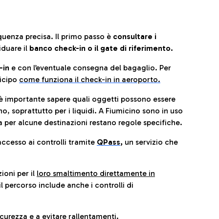
quenza precisa. Il primo passo è
consultare i
iduare il
banco check-in o il gate di riferimento.
-in
e con l’eventuale consegna del bagaglio. Per
icip
o
come funziona il check-in in aeroporto.
è importante sapere quali oggetti possono essere
o, soprattutto per i liquidi. A Fiumicino sono in uso
 per alcune destinazioni restano regole specifiche.
accesso ai controlli tramite
QPass
,
un servizio che
ioni per il
loro smaltimento direttamente in
il percorso include anche i controlli di
urezza e a evitare rallentamenti.