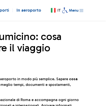
porti
In aeroporto
IT
Menu
iumicino: cosa
e il viaggio
l’aeroporto in modo più semplice. Sapere
cosa
e meglio tempi, documenti e spostamenti,
ternazionale di Roma e accompagna ogni giorno
ionali e internazionali. Arrivare informati