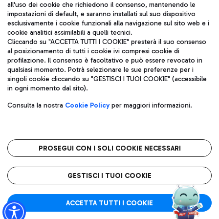
all'uso dei cookie che richiedono il consenso, mantenendo le
impostazioni di default, e saranno installati sul suo dispositivo
esclusivamente i cookie funzionali alla navigazione sul sito web e i
Aeroporti di Roma S.p.A. - Società soggetta a direzione e
cookie analitici assimilabili a quelli tecnici.
coordinamento di Mundys S.p.A.
Cliccando su "ACCETTA TUTTI I COOKIE" presterà il suo consenso
al posizionamento di tutti i cookie ivi compresi cookie di
Codice fiscale e Registro delle Imprese di Roma 13032990155 P.
profilazione. Il consenso è facoltativo e può essere revocato in
IVA 06572251004
qualsiasi momento. Potrà selezionare le sue preferenze per i
Capitale sociale 62.224.743,00 int. vers.
singoli cookie cliccando su "GESTISCI I TUOI COOKIE" (accessibile
Sede legale: Via Pier Paolo Racchetti 1 - 00054 Fiumicino (RM)
in ogni momento dal sito).
telefono +39 06 65951
Privacy policy
Note legali
Consulta la nostra
Cookie Policy
per maggiori informazioni.
Mappa sito
Accessibilità
Roma FCO
L'aeroporto stellato
PROSEGUI CON I SOLI COOKIE NECESSARI
QUALITÀ
SOSTENIBILITÀ
INNOVAZIONE
GESTISCI I TUOI COOKIE
ACCETTA TUTTI I COOKIE