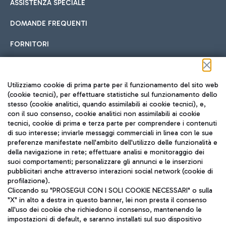
ASSISTENZA SPECIALE
DOMANDE FREQUENTI
FORNITORI
Seguici sui social
Utilizziamo cookie di prima parte per il funzionamento del sito web
(cookie tecnici), per effettuare statistiche sul funzionamento dello
stesso (cookie analitici, quando assimilabili ai cookie tecnici), e,
con il suo consenso, cookie analitici non assimilabili ai cookie
tecnici, cookie di prima e terza parte per comprendere i contenuti
di suo interesse; inviarle messaggi commerciali in linea con le sue
TRAVEL JOURNAL
preferenze manifestate nell'ambito dell'utilizzo delle funzionalità e
della navigazione in rete; effettuare analisi e monitoraggio dei
ITA
suoi comportamenti; personalizzare gli annunci e le inserzioni
pubblicitari anche attraverso interazioni social network (cookie di
profilazione).
Cliccando su "PROSEGUI CON I SOLI COOKIE NECESSARI" o sulla
"X" in alto a destra in questo banner, lei non presta il consenso
all'uso dei cookie che richiedono il consenso, mantenendo le
impostazioni di default, e saranno installati sul suo dispositivo