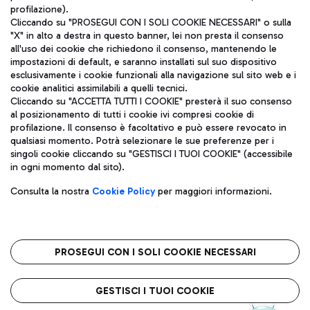
profilazione).
Cliccando su "PROSEGUI CON I SOLI COOKIE NECESSARI" o sulla
"X" in alto a destra in questo banner, lei non presta il consenso
all'uso dei cookie che richiedono il consenso, mantenendo le
impostazioni di default, e saranno installati sul suo dispositivo
esclusivamente i cookie funzionali alla navigazione sul sito web e i
Aeroporti di Roma S.p.A. - Società soggetta a direzione e
cookie analitici assimilabili a quelli tecnici.
coordinamento di Mundys S.p.A.
Cliccando su "ACCETTA TUTTI I COOKIE" presterà il suo consenso
al posizionamento di tutti i cookie ivi compresi cookie di
Codice fiscale e Registro delle Imprese di Roma 13032990155 P.
profilazione. Il consenso è facoltativo e può essere revocato in
IVA 06572251004
qualsiasi momento. Potrà selezionare le sue preferenze per i
Capitale sociale 62.224.743,00 int. vers.
singoli cookie cliccando su "GESTISCI I TUOI COOKIE" (accessibile
Sede legale: Via Pier Paolo Racchetti 1 - 00054 Fiumicino (RM)
in ogni momento dal sito).
telefono +39 06 65951
Privacy policy
Note legali
Consulta la nostra
Cookie Policy
per maggiori informazioni.
Mappa sito
Accessibilità
Roma FCO
L'aeroporto stellato
PROSEGUI CON I SOLI COOKIE NECESSARI
QUALITÀ
SOSTENIBILITÀ
INNOVAZIONE
GESTISCI I TUOI COOKIE