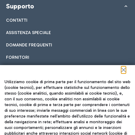
Supporto
CONTATTI
ASSISTENZA SPECIALE
DOMANDE FREQUENTI
FORNITORI
Seguici sui social
Utilizziamo cookie di prima parte per il funzionamento del sito web
(cookie tecnici), per effettuare statistiche sul funzionamento dello
stesso (cookie analitici, quando assimilabili ai cookie tecnici), e,
con il suo consenso, cookie analitici non assimilabili ai cookie
tecnici, cookie di prima e terza parte per comprendere i contenuti
di suo interesse; inviarle messaggi commerciali in linea con le sue
TRAVEL JOURNAL
preferenze manifestate nell'ambito dell'utilizzo delle funzionalità e
della navigazione in rete; effettuare analisi e monitoraggio dei
ITA
suoi comportamenti; personalizzare gli annunci e le inserzioni
pubblicitari anche attraverso interazioni social network (cookie di