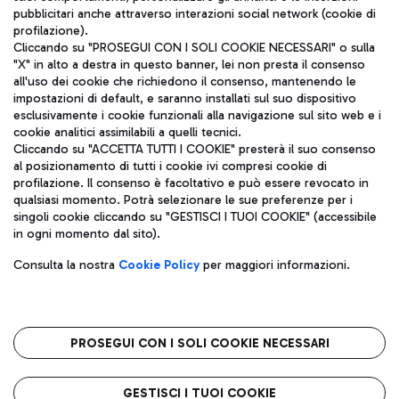
pubblicitari anche attraverso interazioni social network (cookie di
profilazione).
Cliccando su "PROSEGUI CON I SOLI COOKIE NECESSARI" o sulla
"X" in alto a destra in questo banner, lei non presta il consenso
all'uso dei cookie che richiedono il consenso, mantenendo le
impostazioni di default, e saranno installati sul suo dispositivo
esclusivamente i cookie funzionali alla navigazione sul sito web e i
Aeroporti di Roma S.p.A. - Società soggetta a direzione e
cookie analitici assimilabili a quelli tecnici.
coordinamento di Mundys S.p.A.
Cliccando su "ACCETTA TUTTI I COOKIE" presterà il suo consenso
al posizionamento di tutti i cookie ivi compresi cookie di
Codice fiscale e Registro delle Imprese di Roma 13032990155 P.
profilazione. Il consenso è facoltativo e può essere revocato in
IVA 06572251004
qualsiasi momento. Potrà selezionare le sue preferenze per i
Capitale sociale 62.224.743,00 int. vers.
singoli cookie cliccando su "GESTISCI I TUOI COOKIE" (accessibile
Sede legale: Via Pier Paolo Racchetti 1 - 00054 Fiumicino (RM)
in ogni momento dal sito).
telefono +39 06 65951
Privacy policy
Note legali
Consulta la nostra
Cookie Policy
per maggiori informazioni.
Mappa sito
Accessibilità
Roma FCO
L'aeroporto stellato
PROSEGUI CON I SOLI COOKIE NECESSARI
QUALITÀ
SOSTENIBILITÀ
INNOVAZIONE
GESTISCI I TUOI COOKIE