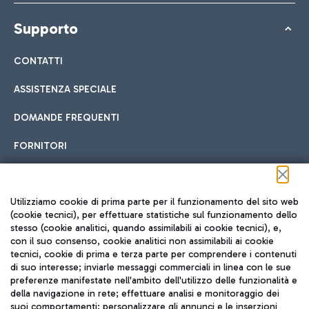
Supporto
CONTATTI
ASSISTENZA SPECIALE
DOMANDE FREQUENTI
FORNITORI
Seguici sui social
Utilizziamo cookie di prima parte per il funzionamento del sito web
(cookie tecnici), per effettuare statistiche sul funzionamento dello
stesso (cookie analitici, quando assimilabili ai cookie tecnici), e,
con il suo consenso, cookie analitici non assimilabili ai cookie
tecnici, cookie di prima e terza parte per comprendere i contenuti
di suo interesse; inviarle messaggi commerciali in linea con le sue
TRAVEL JOURNAL
preferenze manifestate nell'ambito dell'utilizzo delle funzionalità e
della navigazione in rete; effettuare analisi e monitoraggio dei
ITA
suoi comportamenti; personalizzare gli annunci e le inserzioni