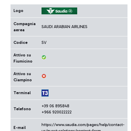
Logo
Compagnia
SAUDI ARABIAN AIRLINES
aerea
Codice
SV
Attivo su
Fiumicino
Attivo su
Ciampino
Terminal
+39 06 895848
Telefono
+966 920022222
https://www.saudia.com/pages/help/contact-
E-mail
us/guest-relations/contact-form