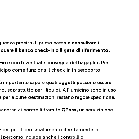
quenza precisa. Il primo passo è
consultare i
iduare il
banco check-in o il gate di riferimento.
-in
e con l’eventuale consegna del bagaglio. Per
icip
o
come funziona il check-in in aeroporto.
è importante sapere quali oggetti possono essere
o, soprattutto per i liquidi. A Fiumicino sono in uso
 per alcune destinazioni restano regole specifiche.
accesso ai controlli tramite
QPass
,
un servizio che
ioni per il
loro smaltimento direttamente in
il percorso include anche i controlli di