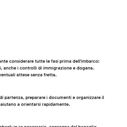
ante considerare tutte le fasi prima dell’imbarco:
ni, anche i controlli di immigrazione e dogana.
entuali attese senza fretta.
al di partenza, preparare i documenti e organizzare il
 aiutano a orientarsi rapidamente.
 check-in se necessario, consegna del bagaglio,