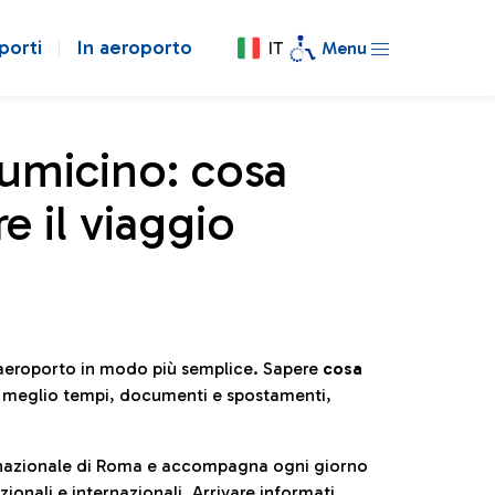
porti
In aeroporto
IT
Menu
iumicino: cosa
e il viaggio
l’aeroporto in modo più semplice. Sapere
cosa
e meglio tempi, documenti e spostamenti,
ternazionale di Roma e accompagna ogni giorno
ionali e internazionali. Arrivare informati