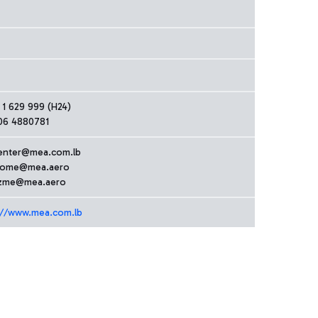
 1 629 999 (H24)
06 4880781
center@mea.com.lb
tome@mea.aero
zme@mea.aero
://www.mea.com.lb