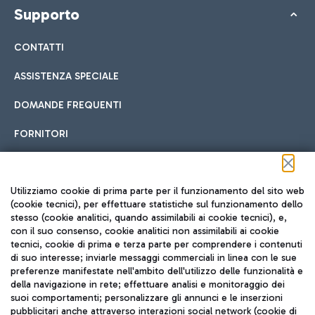
Supporto
CONTATTI
ASSISTENZA SPECIALE
DOMANDE FREQUENTI
FORNITORI
Seguici sui social
Utilizziamo cookie di prima parte per il funzionamento del sito web
(cookie tecnici), per effettuare statistiche sul funzionamento dello
stesso (cookie analitici, quando assimilabili ai cookie tecnici), e,
con il suo consenso, cookie analitici non assimilabili ai cookie
tecnici, cookie di prima e terza parte per comprendere i contenuti
di suo interesse; inviarle messaggi commerciali in linea con le sue
TRAVEL JOURNAL
preferenze manifestate nell'ambito dell'utilizzo delle funzionalità e
della navigazione in rete; effettuare analisi e monitoraggio dei
ITA
suoi comportamenti; personalizzare gli annunci e le inserzioni
pubblicitari anche attraverso interazioni social network (cookie di