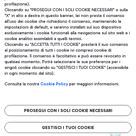
profilazione).
Cliccando su "PROSEGUI CON I SOLI COOKIE NECESSARI" o sulla
"X" in alto a destra in questo banner, lei non presta il consenso
all'uso dei cookie che richiedono il consenso, mantenendo le
impostazioni di default, e saranno installati sul suo dispositivo
esclusivamente i cookie funzionali alla navigazione sul sito web e i
Aeroporti di Roma S.p.A. - Società soggetta a direzione e
cookie analitici assimilabili a quelli tecnici.
coordinamento di Mundys S.p.A.
Cliccando su "ACCETTA TUTTI I COOKIE" presterà il suo consenso
al posizionamento di tutti i cookie ivi compresi cookie di
Codice fiscale e Registro delle Imprese di Roma 13032990155 P.
profilazione. Il consenso è facoltativo e può essere revocato in
IVA 06572251004
qualsiasi momento. Potrà selezionare le sue preferenze per i
Capitale sociale 62.224.743,00 int. vers.
singoli cookie cliccando su "GESTISCI I TUOI COOKIE" (accessibile
Sede legale: Via Pier Paolo Racchetti 1 - 00054 Fiumicino (RM)
in ogni momento dal sito).
telefono +39 06 65951
Privacy policy
Note legali
Consulta la nostra
Cookie Policy
per maggiori informazioni.
Mappa sito
Accessibilità
Roma FCO
L'aeroporto stellato
PROSEGUI CON I SOLI COOKIE NECESSARI
QUALITÀ
SOSTENIBILITÀ
INNOVAZIONE
GESTISCI I TUOI COOKIE