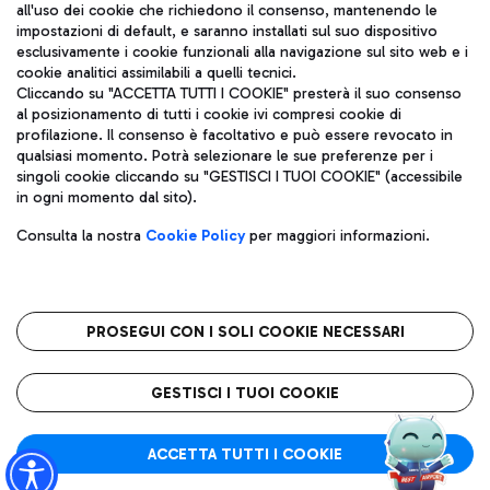
all'uso dei cookie che richiedono il consenso, mantenendo le
impostazioni di default, e saranno installati sul suo dispositivo
esclusivamente i cookie funzionali alla navigazione sul sito web e i
Aeroporti di Roma S.p.A. - Società soggetta a direzione e
cookie analitici assimilabili a quelli tecnici.
coordinamento di Mundys S.p.A.
Cliccando su "ACCETTA TUTTI I COOKIE" presterà il suo consenso
al posizionamento di tutti i cookie ivi compresi cookie di
Codice fiscale e Registro delle Imprese di Roma 13032990155 P.
profilazione. Il consenso è facoltativo e può essere revocato in
IVA 06572251004
qualsiasi momento. Potrà selezionare le sue preferenze per i
Capitale sociale 62.224.743,00 int. vers.
singoli cookie cliccando su "GESTISCI I TUOI COOKIE" (accessibile
Sede legale: Via Pier Paolo Racchetti 1 - 00054 Fiumicino (RM)
in ogni momento dal sito).
telefono +39 06 65951
Privacy policy
Note legali
Consulta la nostra
Cookie Policy
per maggiori informazioni.
Mappa sito
Accessibilità
Roma FCO
L'aeroporto stellato
PROSEGUI CON I SOLI COOKIE NECESSARI
QUALITÀ
SOSTENIBILITÀ
INNOVAZIONE
GESTISCI I TUOI COOKIE
ACCETTA TUTTI I COOKIE