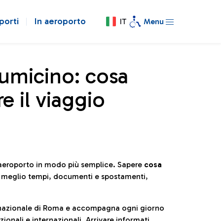
porti
In aeroporto
IT
Menu
iumicino: cosa
e il viaggio
l’aeroporto in modo più semplice. Sapere
cosa
e meglio tempi, documenti e spostamenti,
ternazionale di Roma e accompagna ogni giorno
ionali e internazionali. Arrivare informati