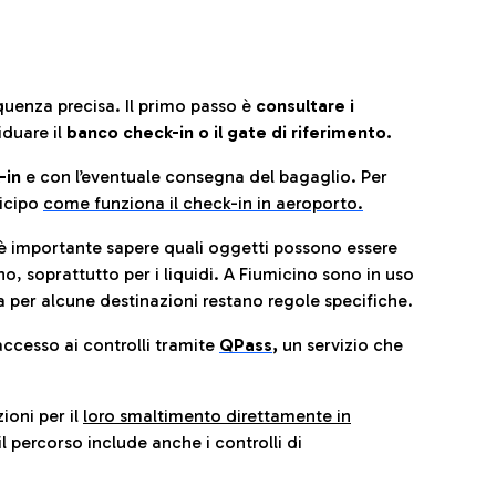
quenza precisa. Il primo passo è
consultare i
iduare il
banco check-in o il gate di riferimento.
-in
e con l’eventuale consegna del bagaglio. Per
icip
o
come funziona il check-in in aeroporto.
è importante sapere quali oggetti possono essere
o, soprattutto per i liquidi. A Fiumicino sono in uso
 per alcune destinazioni restano regole specifiche.
accesso ai controlli tramite
QPass
,
un servizio che
ioni per il
loro smaltimento direttamente in
il percorso include anche i controlli di