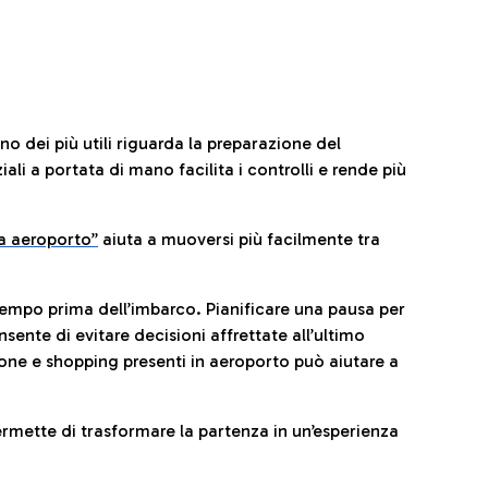
no dei più utili riguarda la preparazione del
li a portata di mano facilita i controlli e rende più
da aeroporto”
a
iuta a muoversi più facilmente tra
tempo prima dell’imbarco. Pianificare una pausa per
sente di evitare decisioni affrettate all’ultimo
one e shopping presenti in aeroporto può aiutare a
ermette di trasformare la partenza in un’esperienza