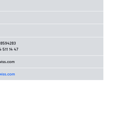
 38594283
4 511 14 47
wiss.com
wiss.com