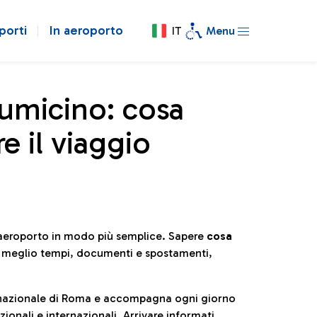
porti
In aeroporto
IT
Menu
iumicino: cosa
e il viaggio
l’aeroporto in modo più semplice. Sapere
cosa
e meglio tempi, documenti e spostamenti,
ternazionale di Roma e accompagna ogni giorno
ionali e internazionali. Arrivare informati