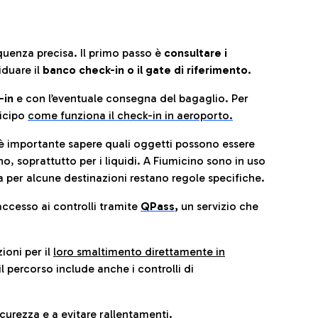
quenza precisa. Il primo passo è
consultare i
iduare il
banco check-in o il gate di riferimento.
-in
e con l’eventuale consegna del bagaglio. Per
icip
o
come funziona il check-in in aeroporto.
è importante sapere quali oggetti possono essere
o, soprattutto per i liquidi. A Fiumicino sono in uso
 per alcune destinazioni restano regole specifiche.
accesso ai controlli tramite
QPass
,
un servizio che
ioni per il
loro smaltimento direttamente in
il percorso include anche i controlli di
urezza e a evitare rallentamenti.